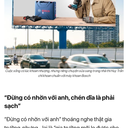
Cuộc sống có lúc khoan nhượng, nhưng riêng chuyện sửa sang trong nhà thì Huy Trần
chỉ khoan chuẩn với máy khoan Bosch
“Đừng có nhờn với anh, chén dĩa là phải
sạch”
“Đừng có nhờn với anh” thoáng nghe thật gia
trưởng, nhưng… lại là “gia trưởng mới lo được cho