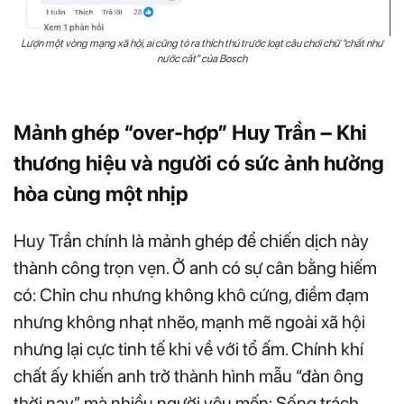
Lượn một vòng mạng xã hội, ai cũng tỏ ra thích thú trước loạt câu chơi chữ “chất như
nước cất” của Bosch
Mảnh ghép “over-hợp” Huy Trần – Khi
thương hiệu và người có sức ảnh hưởng
hòa cùng một nhịp
Huy Trần chính là mảnh ghép để chiến dịch này
thành công trọn vẹn. Ở anh có sự cân bằng hiếm
có: Chỉn chu nhưng không khô cứng, điềm đạm
nhưng không nhạt nhẽo, mạnh mẽ ngoài xã hội
nhưng lại cực tinh tế khi về với tổ ấm. Chính khí
chất ấy khiến anh trở thành hình mẫu “đàn ông
thời nay” mà nhiều người yêu mến: Sống trách