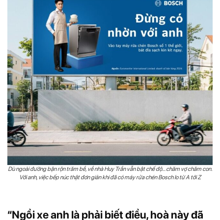
Dù ngoài đường bận rộn trăm bề, về nhà Huy Trần vẫn bật chế độ… chăm vợ chăm con.
Với anh, việc bếp núc thật đơn giản khi đã có máy rửa chén Bosch lo từ A tới Z
“Ngồi xe anh là phải biết điều, hoà này đã