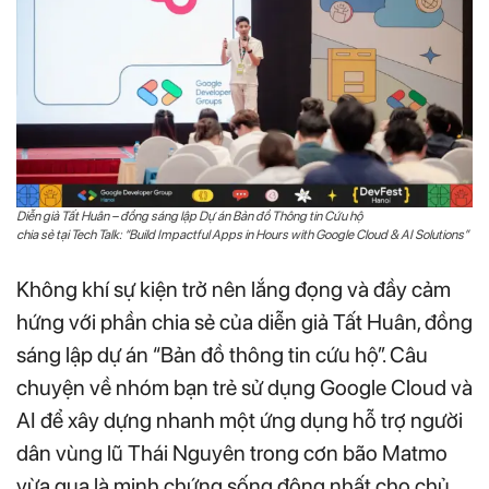
Diễn giả Tất Huân – đồng sáng lập Dự án Bản đồ Thông tin Cứu hộ
chia sẻ tại Tech Talk: “Build Impactful Apps in Hours with Google Cloud & AI Solutions”
Không khí sự kiện trở nên lắng đọng và đầy cảm
hứng với phần chia sẻ của diễn giả Tất Huân, đồng
sáng lập dự án “Bản đồ thông tin cứu hộ”. Câu
chuyện về nhóm bạn trẻ sử dụng Google Cloud và
AI để xây dựng nhanh một ứng dụng hỗ trợ người
dân vùng lũ Thái Nguyên trong cơn bão Matmo
vừa qua là minh chứng sống động nhất cho chủ