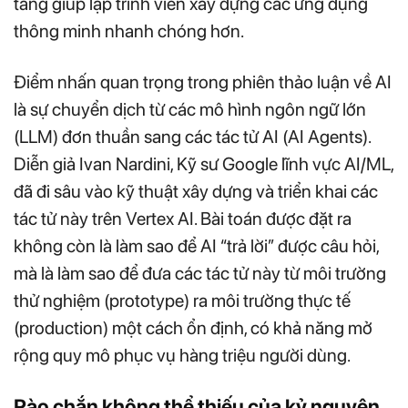
tảng giúp lập trình viên xây dựng các ứng dụng
thông minh nhanh chóng hơn.
Điểm nhấn quan trọng trong phiên thảo luận về AI
là sự chuyển dịch từ các mô hình ngôn ngữ lớn
(LLM) đơn thuần sang các tác tử AI (AI Agents).
Diễn giả Ivan Nardini, Kỹ sư Google lĩnh vực AI/ML,
đã đi sâu vào kỹ thuật xây dựng và triển khai các
tác tử này trên Vertex AI. Bài toán được đặt ra
không còn là làm sao để AI “trả lời” được câu hỏi,
mà là làm sao để đưa các tác tử này từ môi trường
thử nghiệm (prototype) ra môi trường thực tế
(production) một cách ổn định, có khả năng mở
rộng quy mô phục vụ hàng triệu người dùng.
Rào chắn không thể thiếu của kỷ nguyên