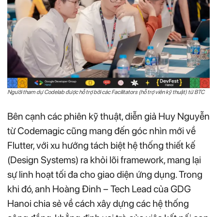
Người tham dự Codelab được hỗ trợ bởi các Facilitators (hỗ trợ viên kỹ thuật) từ BTC
Bên cạnh các phiên kỹ thuật, diễn giả Huy Nguyễn
từ Codemagic cũng mang đến góc nhìn mới về
Flutter, với xu hướng tách biệt hệ thống thiết kế
(Design Systems) ra khỏi lõi framework, mang lại
sự linh hoạt tối đa cho giao diện ứng dụng. Trong
khi đó, anh Hoàng Đinh – Tech Lead của GDG
Hanoi chia sẻ về cách xây dựng các hệ thống