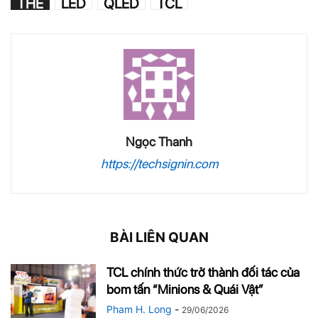
THẺ
LED
QLED
TCL
Ngọc Thanh
https://techsignin.com
BÀI LIÊN QUAN
TCL chính thức trở thành đối tác của
bom tấn “Minions & Quái Vật”
Pham H. Long
-
29/06/2026