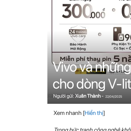
n
i
n
.
c
Vivo và những 
o
cho dòng V-li
m
Người gửi:
Xuân Thành
-
22/04/2025
Xem nhanh
[
Hiển thị
]
Trong bức tranh công nghệ khôn