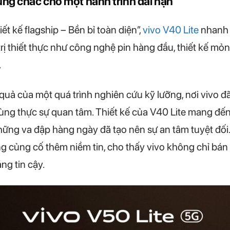
ững chắc cho một hành trình dài hạn
t kế flagship – Bền bỉ toàn diện”,
vivo V40 Lite
nhanh 
ị thiết thực như công nghệ pin hàng đầu, thiết kế mỏ
.
quả của một quá trình nghiên cứu kỹ lưỡng, nơi vivo đã
ùng thực sự quan tâm. Thiết kế của V40 Lite mang đến
ững va đập hàng ngày đã tạo nên sự an tâm tuyệt đối.
àng củng cố thêm niềm tin, cho thấy vivo không chỉ 
ng tin cậy.