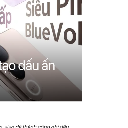
 tạo dấu ấn
, vivo đã thành công ghi dấu