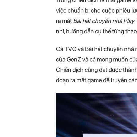
Trong chiến dịch ra mắt game 
việc chuẩn bị cho cuộc phiêu l
ra mắt
Bài hát chuyển nhà Play
nhí, hướng dẫn cụ thể từng thao
Cả TVC và Bài hát chuyển nhà n
của GenZ và cả mong muốn của 
Chiến dịch cũng đạt được thành
đoạn ra mắt game để truyền cảm