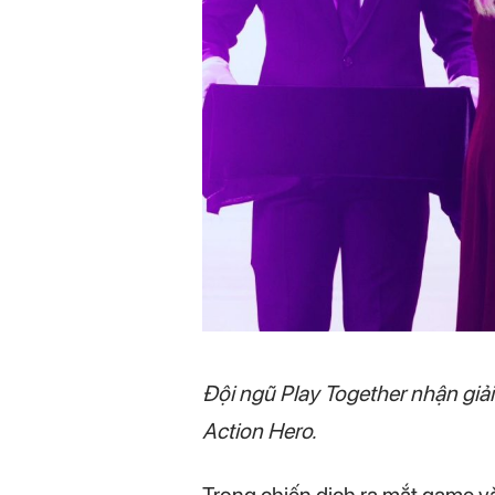
Đội ngũ Play Together nhận giải
Action Hero.