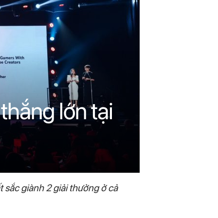
thắng lớn tại
 sắc giành 2 giải thưởng ở cả