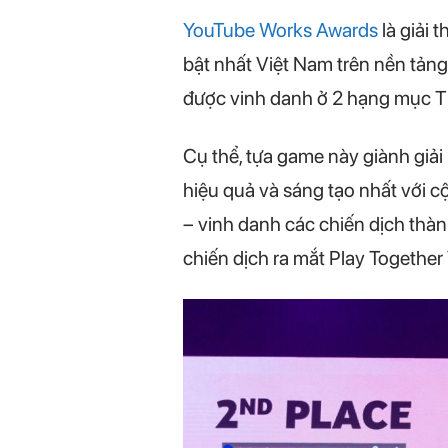
YouTube Works Awards
là giải 
bật nhất Việt Nam trên nền tảng 
được vinh danh ở 2 hạng mục Th
Cụ thể, tựa game này giành giả
hiệu quả và sáng tạo nhất với 
– vinh danh các chiến dịch thà
chiến dịch ra mắt Play Together