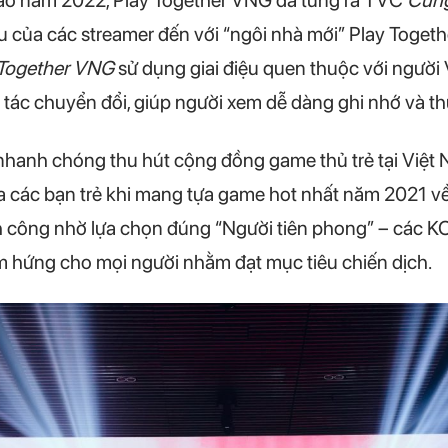
vào năm 2022, Play Together VNG đã tung ra TVC
Cùng
ưu của các streamer đến với “ngôi nhà mới” Play Toge
 Together VNG
sử dụng giai điệu quen thuộc với người V
 tác chuyển đổi, giúp người xem dễ dàng ghi nhớ và th
hanh chóng thu hút cộng đồng game thủ trẻ tại Việt
các bạn trẻ khi mang tựa game hot nhất năm 2021 về
 công nhờ lựa chọn đúng “Người tiên phong” – các KO
 hứng cho mọi người nhằm đạt mục tiêu chiến dịch.