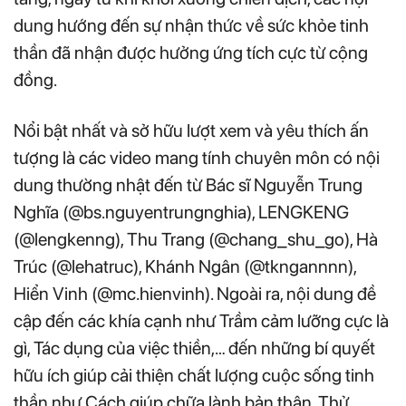
dung hướng đến sự nhận thức về sức khỏe tinh
thần đã nhận được hưởng ứng tích cực từ cộng
đồng.
Nổi bật nhất và sở hữu lượt xem và yêu thích ấn
tượng là các video mang tính chuyên môn có nội
dung thường nhật đến từ Bác sĩ Nguyễn Trung
Nghĩa (@bs.nguyentrungnghia), LENGKENG
(@lengkenng), Thu Trang (@chang_shu_go), Hà
Trúc (@lehatruc), Khánh Ngân (@tkngannnn),
Hiển Vinh (@mc.hienvinh). Ngoài ra, nội dung đề
cập đến các khía cạnh như Trầm cảm lưỡng cực là
gì, Tác dụng của việc thiền,… đến những bí quyết
hữu ích giúp cải thiện chất lượng cuộc sống tinh
thần như Cách giúp chữa lành bản thân, Thử