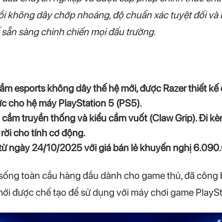
i không dây chớp nhoáng, độ chuẩn xác tuyệt đối và 
ế sẵn sàng chinh chiến mọi đấu trường.
 cầm esports không dây thế hệ mới, được Razer thiết kế
c cho hệ máy PlayStation 5 (PS5).
ểu cầm truyền thống và kiểu cầm vuốt (Claw Grip). Đi
rời cho tính cơ động.
 từ ngày 24/10/2025 với giá bán lẻ khuyến nghị 6.090
sống toàn cầu hàng đầu dành cho game thủ, đã công bố
ới được chế tạo để sử dụng với máy chơi game PlaySt