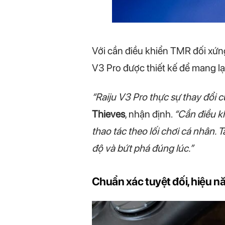
Với cần điều khiển TMR đối xứng
V3 Pro được thiết kế để mang lại
“Raiju V3 Pro thực sự thay đổi c
Thieves
, nhận định.
“Cần điều k
thao tác theo lối chơi cá nhân. 
độ và bứt phá đúng lúc.”
Chuẩn xác tuyệt đối, hiệu nă