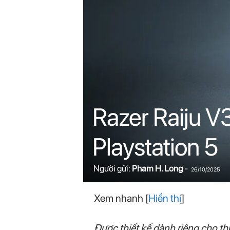
n
i
n
.
c
Razer Raiju V
o
Playstation 5
m
Người gửi:
Pham H. Long
-
26/10/2025
Xem nhanh
[
Hiển thị
]
Được thiết kế dành riêng cho t