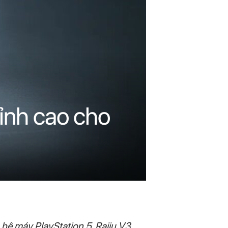
đỉnh cao cho
hệ máy PlayStation 5, Raiju V3