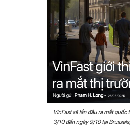
n
i
n
.
c
VinFast giới t
o
ra mắt thị trư
m
Người gửi:
Pham H. Long
-
26/08/2025
VinFast sẽ lần đầu ra mắt quốc 
3/10 đến ngày 9/10 tại Brussels, 