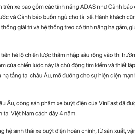
 trên xe bao gồm các tính năng ADAS như Cảnh báo đ
rước và Cảnh báo buồn ngủ cho tài xế. Hành khách cũ
 thống giải trí và hệ thống treo có tính năng hạ gầm, 
 tiên hé lộ chiến lược thâm nhập sâu rộng vào thị trư
m của chiến lược này là chủ động tìm kiếm và thiết lập
à hạ tầng tại châu Âu, mở đường cho sự hiện diện mạn
hâu Âu, dòng sản phẩm xe buýt điện của VinFast đã đư
ên tại Việt Nam cách đây 4 năm.
g hệ sinh thái xe buýt điện hoàn chỉnh, từ sản xuất, v