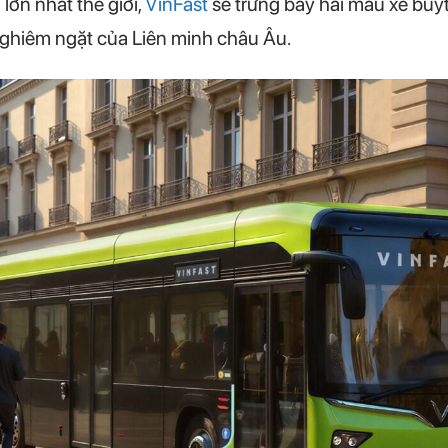
 lớn nhất thế giới,
VinFast
sẽ trưng bày hai mẫu xe buýt 
nghiêm ngặt của Liên minh châu Âu.