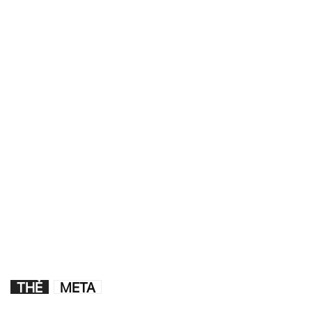
THẺ
META