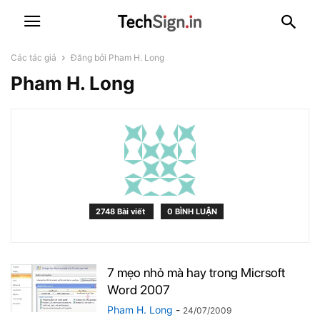
Các tác giả
Đăng bởi Pham H. Long
Pham H. Long
2748 Bài viết
0 BÌNH LUẬN
7 mẹo nhỏ mà hay trong Micrsoft
Word 2007
Pham H. Long
-
24/07/2009