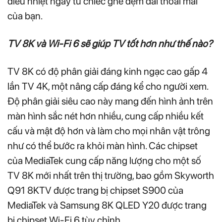
điều nhiệt ngay từ chiếc ghế đệm dài thoải mái
của bạn.
TV 8K và Wi-Fi 6 sẽ giúp TV tốt hơn như thế nào?
TV 8K có độ phân giải đáng kinh ngạc cao gấp 4
lần TV 4K, một nâng cấp đáng kể cho người xem.
Độ phân giải siêu cao này mang đến hình ảnh trên
màn hình sắc nét hơn nhiều, cung cấp nhiều kết
cấu và mật độ hơn và làm cho mọi nhân vật trông
như có thể bước ra khỏi màn hình. Các chipset
của MediaTek cung cấp năng lượng cho một số
TV 8K mới nhất trên thị trường, bao gồm Skyworth
Q91 8KTV được trang bị chipset S900 của
MediaTek và Samsung 8K QLED Y20 được trang
bị chipset Wi-Fi 6 tùy chỉnh.