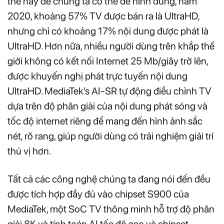
thế này để chúng ta có thể dễ hình dung, năm
2020, khoảng 57% TV được bán ra là UltraHD,
nhưng chỉ có khoảng 17% nội dung được phát là
UltraHD. Hơn nữa, nhiều người dùng trên khắp thế
giới không có kết nối Internet 25 Mb/giây trở lên,
được khuyến nghị phát trực tuyến nội dung
UltraHD. MediaTek’s AI-SR tự động điều chỉnh TV
dựa trên độ phân giải của nội dung phát sóng và
tốc độ internet riêng để mang đến hình ảnh sắc
nét, rõ rang, giúp người dùng có trải nghiệm giải trí
thú vị hơn.
Tất cả các công nghệ chúng ta đang nói đến đều
được tích hợp đầy đủ vào chipset S900 của
MediaTek, một SoC TV thông minh hỗ trợ độ phân
giải 8K và tính toán AI tốc độ cao và chipset