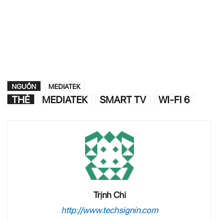
NGUỒN
MEDIATEK
THẺ
MEDIATEK
SMART TV
WI-FI 6
Trịnh Chi
http://www.techsignin.com