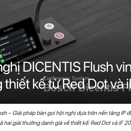
nghị DICENTIS Flush vi
g thiết kế từ Red Dot và
h – Giải pháp bàn gọi hội nghị dựa trên nền tảng IP đ
 hai giải thưởng danh giá về thiết kế: Red Dot và iF 20