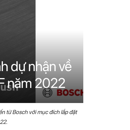
nh dự nhận về
 iF năm 2022
ến từ Bosch với mục đích lắp đặt
22.