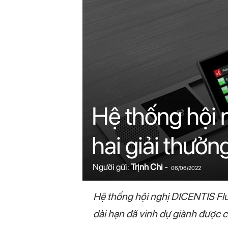
n
i
n
.
c
Hệ thống hội 
o
hai giải thưởn
m
Người gửi:
Trịnh Chi
-
06/06/2022
Hệ thống hội nghị DICENTIS Flus
dài hạn đã vinh dự giành được cả