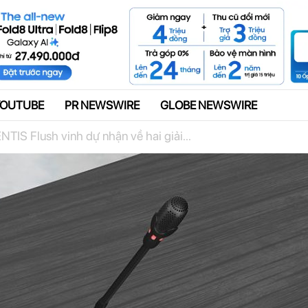
Quảng cáo
YOUTUBE
PR NEWSWIRE
GLOBE NEWSWIRE
TIS Flush vinh dự nhận về hai giải...