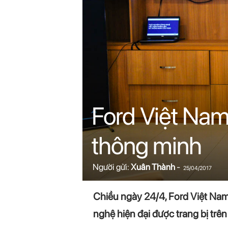
n
i
n
.
c
Ford Việt Nam
o
thông minh
m
Người gửi:
Xuân Thành
-
25/04/2017
Chiều ngày 24/4, Ford Việt Nam
nghệ hiện đại được trang bị trê