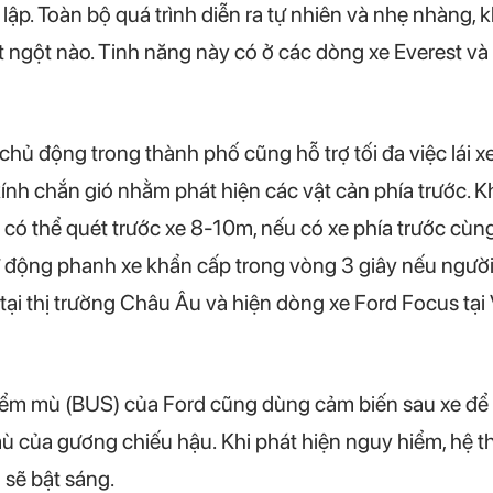
ập. Toàn bộ quá trình diễn ra tự nhiên và nhẹ nhàng, k
t ngột nào. Tinh năng này có ở các dòng xe Everest và
hủ động trong thành phố cũng hỗ trợ tối đa việc lái xe
nh chắn gió nhằm phát hiện các vật cản phía trước. Khi
ó thể quét trước xe 8-10m, nếu có xe phía trước cùng 
tự động phanh xe khẩn cấp trong vòng 3 giây nếu người
tại thị trường Châu Âu và hiện dòng xe Ford Focus tại 
ểm mù (BUS) của Ford cũng dùng cảm biến sau xe để p
của gương chiếu hậu. Khi phát hiện nguy hiểm, hệ thố
 sẽ bật sáng.