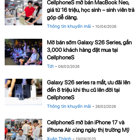
CellphoneS mở bán MacBook Neo,
giá từ 16 triệu, học sinh – sinh viên trả
góp dễ dàng.
Thông tin khuyến mãi
-
10/04/2026
Mở bán sớm Galaxy S26 Series, gần
3,000 khách hàng đặt mua tại
CellphoneS
Tdt
-
06/03/2026
Galaxy S26 series ra mắt, ưu đãi lên
đến 8 triệu khi thu cũ lên đời tại
CellphoneS
Thông tin khuyến mãi
-
26/02/2026
CellphoneS mở bán iPhone 17 và
iPhone Air cùng ngày thị trường Mỹ
Xuân Thành
-
19/09/2025