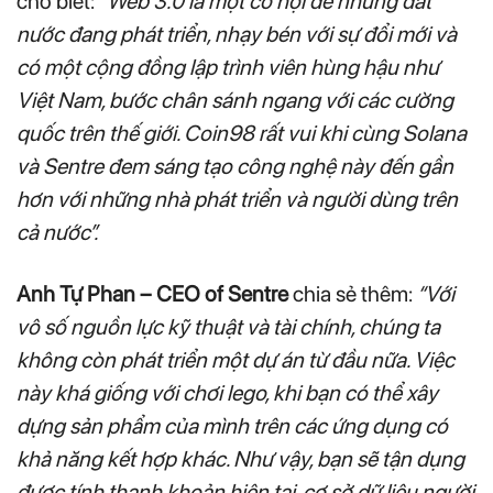
cho biết:
“Web 3.0 là một cơ hội để những đất
nước đang phát triển, nhạy bén với sự đổi mới và
có một cộng đồng lập trình viên hùng hậu như
Việt Nam, bước chân sánh ngang với các cường
quốc trên thế giới. Coin98 rất vui khi cùng Solana
và Sentre đem sáng tạo công nghệ này đến gần
hơn với những nhà phát triển và người dùng trên
cả nước”.
Anh Tự Phan – CEO of Sentre
chia sẻ thêm:
“Với
vô số nguồn lực kỹ thuật và tài chính, chúng ta
không còn phát triển một dự án từ đầu nữa. Việc
này khá giống với chơi lego, khi bạn có thể xây
dựng sản phẩm của mình trên các ứng dụng có
khả năng kết hợp khác. Như vậy, bạn sẽ tận dụng
được tính thanh khoản hiện tại, cơ sở dữ liệu người