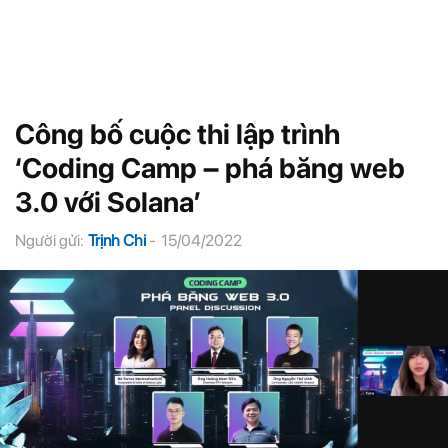
Công bố cuộc thi lập trình
‘Coding Camp – phá băng web
3.0 với Solana’
Người gửi:
Trịnh Chi
-
15/04/2022