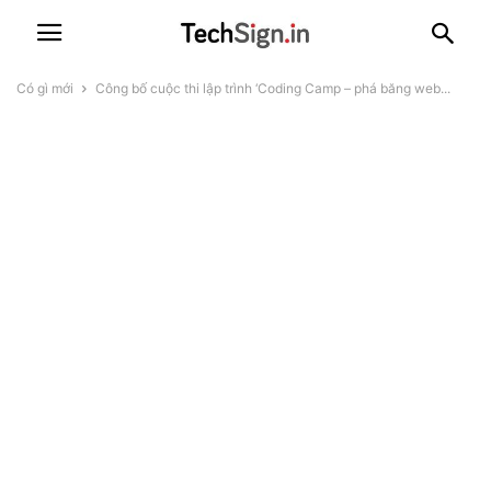
Có gì mới
Công bố cuộc thi lập trình ‘Coding Camp – phá băng web...