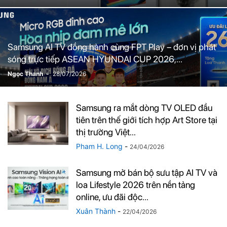
Samsung AI TV đồng hành cùng FPT Play – đơn vị phát
sóng trực tiếp ASEAN HYUNDAI CUP 2026,...
Ngọc Thanh
-
28/07/2026
Samsung ra mắt dòng TV OLED đầu
tiên trên thế giới tích hợp Art Store tại
thị trường Việt...
Pham H. Long
-
24/04/2026
Samsung mở bán bộ sưu tập AI TV và
loa Lifestyle 2026 trên nền tảng
online, ưu đãi độc...
Xuân Thành
-
22/04/2026