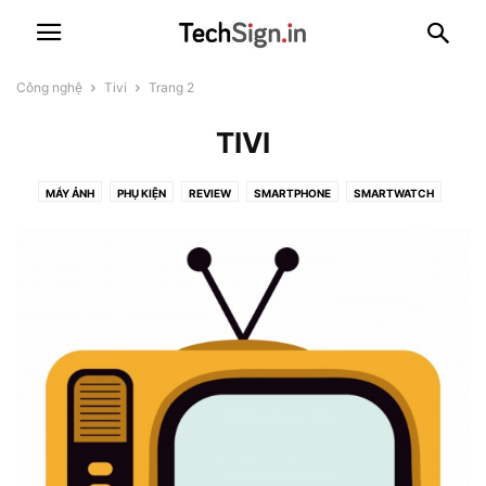
Công nghệ
Tivi
Trang 2
TIVI
MÁY ẢNH
PHỤ KIỆN
REVIEW
SMARTPHONE
SMARTWATCH
TABLET
TIVI