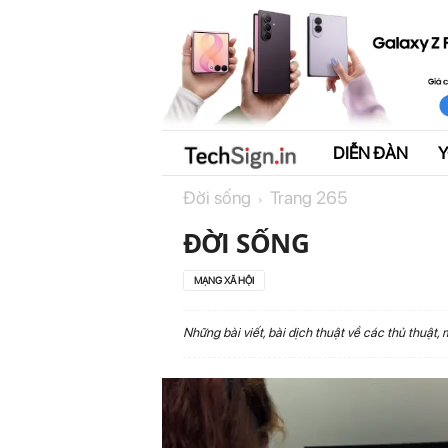
DIỄN ĐÀN
T
Đời sống
Trang 265
e
ĐỜI SỐNG
c
MẠNG XÃ HỘI
h
S
Những bài viết, bài dịch thuật về các thủ thuật,
i
g