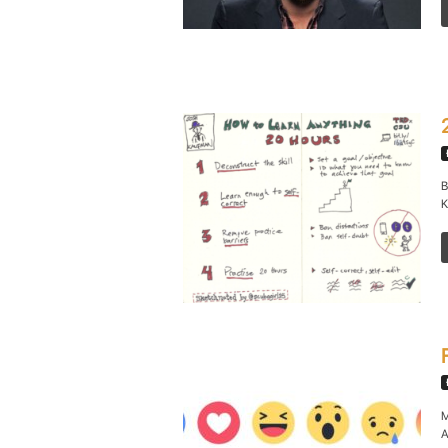
B
K
M
A