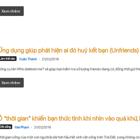
Xem thêm
Ứng dụng giúp phát hiện ai đó huỷ kết bạn (Unfriends)
-
Làm thế nào
Xuân Thành
21/02/2016
ông cụ tên Who deleted me? sẽ giúp bạn kiểm tra số lượng friends đang có, đồng thời gửi thô
Xem thêm
Ô “thời gian” khiến bạn thức tỉnh khi nhìn vào quá khứ, hi
-
Đời sống
Mai Phạm
21/02/2016
hời gian sống của một con người là dài hơn hầu hết sinh vật sống trên Trái Đất, song không có n