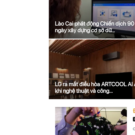
n
i
Lào Cai phát động Chiến dịch 90
ngày xây dựng cơ sở dữ...
n
.
c
o
LG ra mắt điều hòa ARTCOOL AI A
m
khi nghệ thuật và công...
C