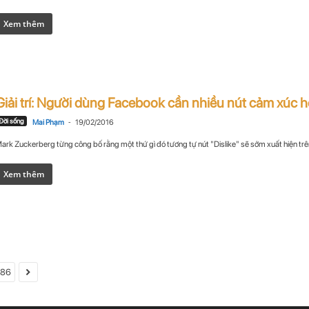
Xem thêm
Giải trí: Người dùng Facebook cần nhiều nút cảm xúc hơ
-
Đời sống
Mai Phạm
19/02/2016
ark Zuckerberg từng công bố rằng một thứ gì đó tương tự nút "Dislike" sẽ sớm xuất hiện trê
Xem thêm
286