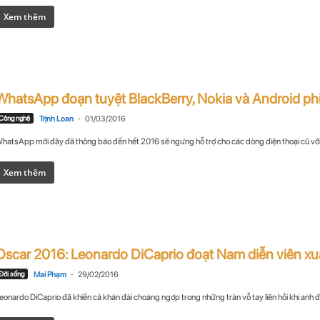
Xem thêm
WhatsApp đoạn tuyệt BlackBerry, Nokia và Android ph
-
Công nghệ
Trịnh Loan
01/03/2016
hatsApp mới đây đã thông báo đến hết 2016 sẽ ngưng hỗ trợ cho các dòng điện thoại cũ với 
Xem thêm
Oscar 2016: Leonardo DiCaprio đoạt Nam diễn viên xuấ
-
Đời sống
Mai Phạm
29/02/2016
eonardo DiCaprio đã khiến cả khán đài choáng ngợp trong những tràn vỗ tay liên hồi khi anh đ