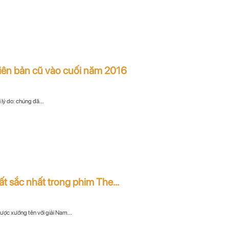
iên bản cũ vào cuối năm 2016
lý do: chúng đã...
t sắc nhất trong phim The...
ược xướng tên với giải Nam...