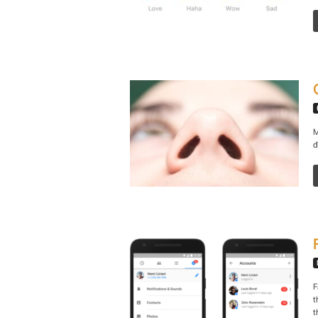
M
đ
F
t
t