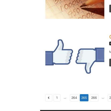
M
...
...
1
264
265
266