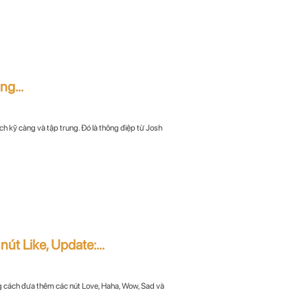
g...
ch kỹ càng và tập trung. Đó là thông điệp từ Josh
t Like, Update:...
g cách đưa thêm các nút Love, Haha, Wow, Sad và