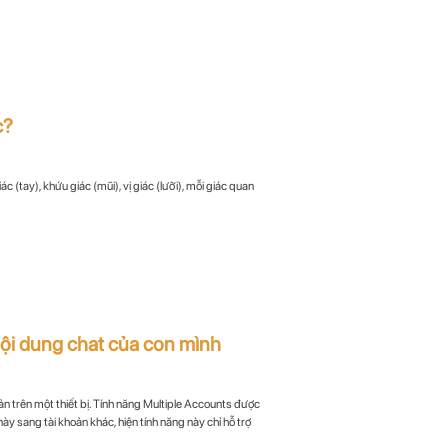
c?
ác (tay), khứu giác (mũi), vị giác (lưỡi), mỗi giác quan
ội dung chat của con mình
n trên một thiết bị. Tính năng Multiple Accounts được
này sang tài khoản khác, hiện tính năng này chỉ hỗ trợ