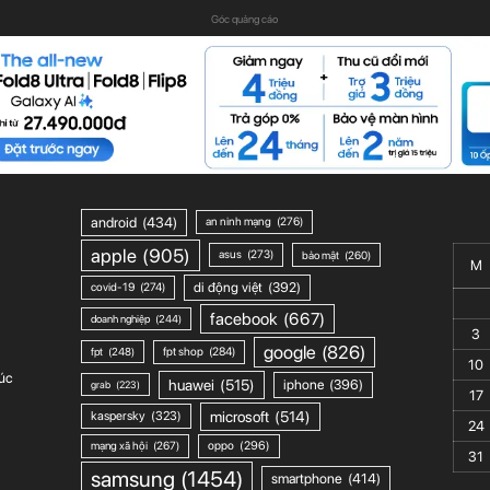
Góc quảng cáo
android
(434)
an ninh mạng
(276)
apple
(905)
asus
(273)
bảo mật
(260)
M
di động việt
(392)
covid-19
(274)
facebook
(667)
doanh nghiệp
(244)
3
google
(826)
fpt shop
(284)
fpt
(248)
10
úc
huawei
(515)
iphone
(396)
grab
(223)
17
microsoft
(514)
kaspersky
(323)
24
mạng xã hội
(267)
oppo
(296)
31
samsung
(1454)
smartphone
(414)