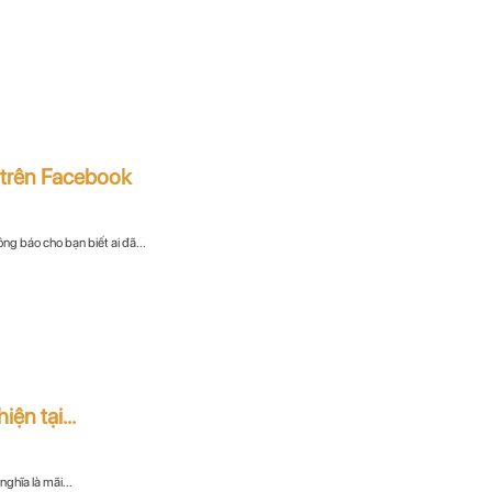
 trên Facebook
ng báo cho bạn biết ai đã...
ện tại...
ghĩa là mãi...