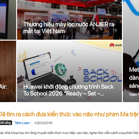
Thương hiệu máy lọc nước ANJIER ra
mắt tại Việt Nam
Met
dàn
sán
ir:
Huawei khởi động chương trình Back
To School 2026 “Ready – Set –...
Ngọc 
Đã tìm ra cách đưa kiến thức vào não như phim Ma trậ
-
Đời sống
Trịnh Loan
02/03/2016
ác nhà khoa học tin rằng truyền kiến thức trực tiếp vào não, nghe như viễn cảnh của phim Ma 