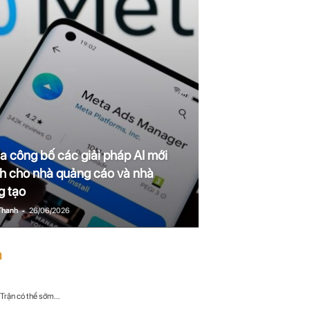
a công bố các giải pháp AI mới
h cho nhà quảng cáo và nhà
g tạo
-
Thanh
26/06/2026
n
Trận có thể sớm...