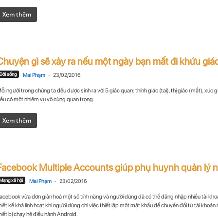
Xem thêm
Chuyện gì sẽ xảy ra nếu một ngày bạn mất đi khứu giá
-
Đời sống
Mai Phạm
23/02/2016
ỗi người trong chúng ta đều được sinh ra với 5 giác quan: thính giác (tai), thị giác (mắt), xúc gi
ều có một nhiệm vụ vô cùng quan trọng.
Xem thêm
Facebook Multiple Accounts giúp phụ huynh quản lý n
-
Mạng xã hội
Mai Phạm
23/02/2016
acebook vừa đơn giản hoá một số tính năng và người dùng đã có thể đăng nhập nhiều tài khoả
hiết kế khá linh hoạt khi người dùng chỉ việc thiết lập một mật khẩu để chuyển đổi từ tài khoản 
hiết bị chạy hệ điều hành Android.