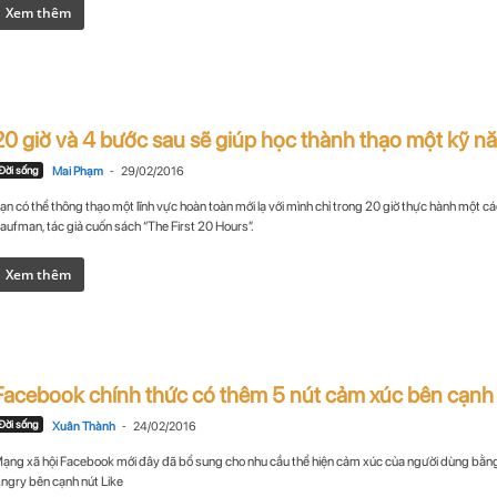
Xem thêm
20 giờ và 4 bước sau sẽ giúp học thành thạo một kỹ năn
-
Đời sống
Mai Phạm
29/02/2016
ạn có thể thông thạo một lĩnh vực hoàn toàn mới lạ với mình chỉ trong 20 giờ thực hành một cá
aufman, tác giả cuốn sách “The First 20 Hours”.
Xem thêm
Facebook chính thức có thêm 5 nút cảm xúc bên cạnh nú
-
Đời sống
Xuân Thành
24/02/2016
ạng xã hội Facebook mới đây đã bổ sung cho nhu cầu thể hiện cảm xúc của người dùng bằn
ngry bên cạnh nút Like