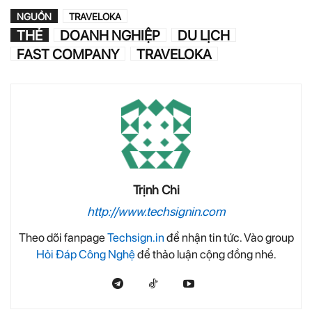
NGUỒN
TRAVELOKA
THẺ
DOANH NGHIỆP
DU LỊCH
FAST COMPANY
TRAVELOKA
Trịnh Chi
http://www.techsignin.com
Theo dõi fanpage
Techsign.in
để nhận tin tức. Vào group
Hỏi Đáp Công Nghệ
để thảo luận cộng đồng nhé.