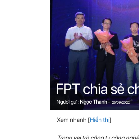
n
i
n
.
c
o
FPT chia sẻ c
m
Người gửi:
Ngọc Thanh
-
25/09/2022
Xem nhanh
[
Hiển thị
]
Trong vai trò công ty công nghệ