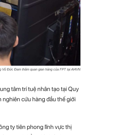
g Vũ Đức Đam thăm quan gian hàng của FPT tại AI4VN
ng tâm trí tuệ nhân tạo tại Quy
n nghiên cứu hàng đầu thế giới
g ty tiên phong lĩnh vực thị