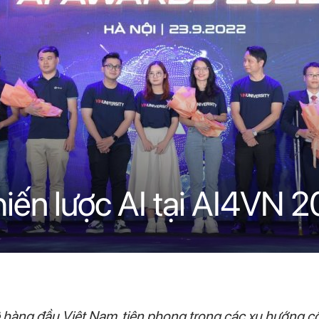
hiến lược AI tại AI4VN 
 hàng đầu Việt Nam, tiên phong trong các xu hướng côn