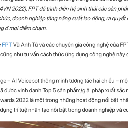
VN 2022), FPT đã trình diễn hệ sinh thái các sản phẩ
ổ chức, doanh nghiệp tăng năng suất lao động, ra quyết 
ng ở mọi điểm chạm.
ệ
FPT
Vũ Anh Tú và các chuyên gia công nghệ của FPT
tới cũng như tư vấn cách thức ứng dụng công nghệ này 
ge – AI Voicebot thông minh tương tác hai chiều – một
 đã được vinh danh Top 5 sản phẩm/giải pháp xuất sắc n
 Awards 2022 là một trong những hoạt động nổi bật n
dụng trí tuệ nhân tạo nổi bật trong doanh nghiệp và 