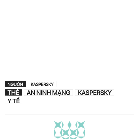
NGUỒN
KASPERSKY
THẺ
AN NINH MẠNG
KASPERSKY
Y TẾ