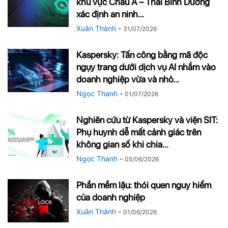
khu vực Châu Á – Thái Bình Dương
xác định an ninh...
Xuân Thành
-
31/07/2026
Kaspersky: Tấn công bằng mã độc
ngụy trang dưới dịch vụ AI nhắm vào
doanh nghiệp vừa và nhỏ...
Ngọc Thanh
-
01/07/2026
Nghiên cứu từ Kaspersky và viện SIT:
Phụ huynh dễ mất cảnh giác trên
không gian số khi chia...
Ngọc Thanh
-
05/06/2026
Phần mềm lậu: thói quen nguy hiểm
của doanh nghiệp
Xuân Thành
-
01/06/2026