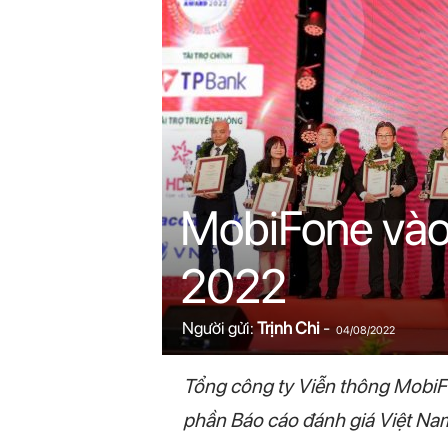
n
i
n
.
c
MobiFone vào 
o
2022
m
Người gửi:
Trịnh Chi
-
04/08/2022
Tổng công ty Viễn thông MobiF
phần Báo cáo đánh giá Việt Nam