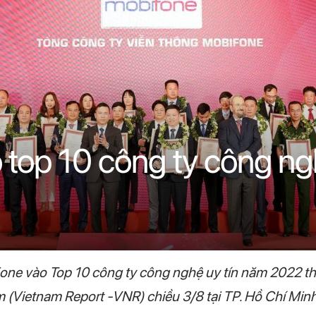
top 10 công ty công ng
one vào Top 10 công ty công nghệ uy tín năm 2022 t
 (Vietnam Report -VNR) chiều 3/8 tại TP. Hồ Chí Min