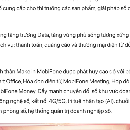
ố cung cấp cho thị trường các sản phẩm, giải pháp số 
ung tăng trưởng Data, tăng vùng phủ sóng tương xứng 
dịch vụ: thanh toán, quảng cáo và thương mại điện tử đ
inh thần Make in MobiFone được phát huy cao độ với 
t Office, Hóa đơn điện tử, MobiFone Meeting, Hợp đồn
MobiFone Money. Đẩy mạnh chuyển đổi số khu vực doan
ông nghệ số, kết nối 4G/5G, trí tuệ nhân tạo (AI), chuỗi
văn phòng số, hệ thống quản trị doanh nghiệp số.