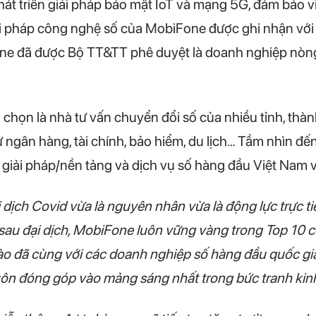
phát triển giải pháp bảo mật IoT và mạng 5G, đảm bảo v
i pháp công nghệ số của MobiFone được ghi nhận với 
one đã được Bộ TT&TT phê duyệt là doanh nghiệp nòng c
chọn là nhà tư vấn chuyển đổi số của nhiều tỉnh, thà
hư ngân hàng, tài chính, bảo hiểm, du lịch… Tầm nhìn
 giải pháp/nền tảng và dịch vụ số hàng đầu Việt Nam 
 dịch Covid vừa là nguyên nhân vừa là động lực trực 
à sau đại dịch, MobiFone luôn vững vàng trong Top 10 c
đã cùng với các doanh nghiệp số hàng đầu quốc gia đ
luôn đóng góp vào mảng sáng nhất trong bức tranh kinh