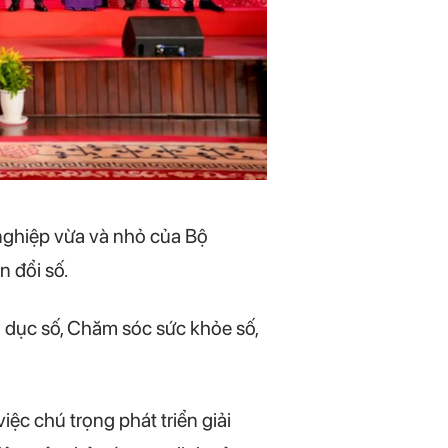
nghiệp vừa và nhỏ của Bộ
n đổi số.
o dục số, Chăm sóc sức khỏe số,
c chú trọng phát triển giải