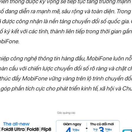
iễn thông được kỳ vọng sẽ tiếp tục tăng trưởng mạn
số đang diễn ra mạnh mẽ, sâu rộng và toàn diện. Trong 
được công nhận là nền tảng chuyển đổi số quốc gia.
ký kết với các tỉnh, thành liên tiếp trong thời gian gần
obiFone.
iệp công nghệ thông tin hàng đầu, MobiFone luôn nỗ
oàn cầu với chiến lược chuyển đổi số rõ ràng và chặt 
 thúc đẩy MobiFone vững vàng trên lộ trình chuyển đổi
 góp phần tích cực cho phát triển kinh tế, xã hội và C
Góc quảng cáo