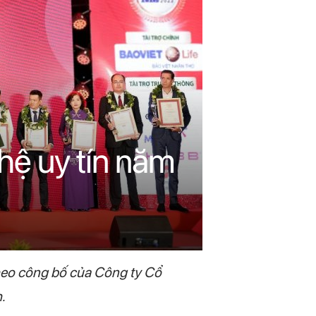
hệ uy tín năm
heo công bố của Công ty Cổ
h.