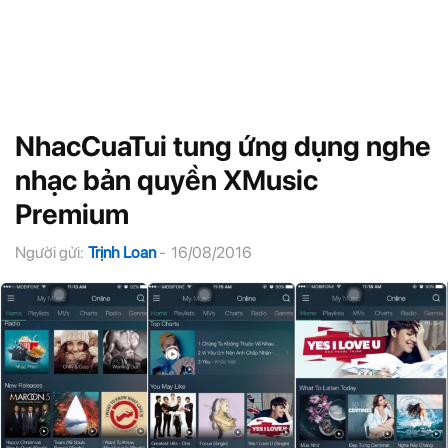
NhacCuaTui tung ứng dụng nghe
nhạc bản quyền XMusic
Premium
Người gửi:
Trịnh Loan
-
16/08/2016