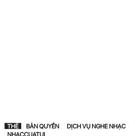
THẺ
BẢN QUYỀN
DỊCH VỤ NGHE NHẠC
NHACCUATUI