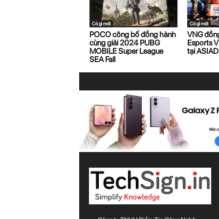
Có gì mới
Có gì mới
POCO công bố đồng hành
VNG đồng
cùng giải 2024 PUBG
Esports V
MOBILE Super League
tại ASIAD
SEA Fall