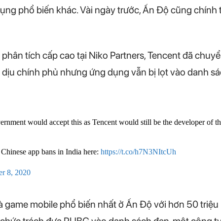
dụng phổ biến khác. Vài ngày trước, Ấn Độ cũng chính
phân tích cấp cao tại Niko Partners, Tencent đã chuy
ịu chính phủ nhưng ứng dụng vẫn bị lọt vào danh sác
overnment would accept this as Tencent would still be the developer 
 Chinese app bans in India here:
https://t.co/h7N3NItcUh
r 8, 2020
à game mobile phổ biến nhất ở Ấn Độ với hơn 50 triệ
à chức trách đưa PUBG vào danh sách đen, một công t