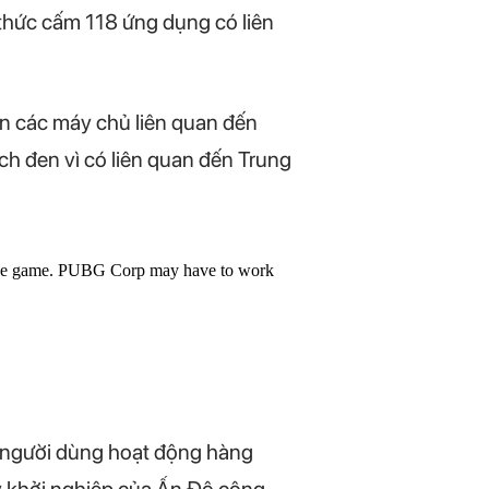
 thức cấm 118 ứng dụng có liên
ển các máy chủ liên quan đến
h đen vì có liên quan đến Trung
of the game. PUBG Corp may have to work
u người dùng hoạt động hàng
y khởi nghiệp của Ấn Độ công