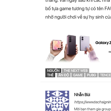
bố tựa game tương tự có tên FAU
nhở người chơi về sự hy sinh củ
NGUỒN
THE NEXT WEB
THẺ
ẤN ĐỘ
GAME
PUBG
TENCE
Nhẫn Bùi
https://www.techsigni
Mời bạn tham gia grou