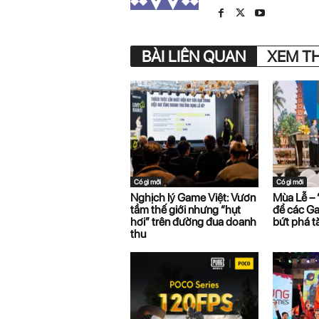
BÀI LIÊN QUAN
XEM T
Có gì mới
Có gì mới
Nghịch lý Game Việt: Vươn
Mùa Lễ – 
tầm thế giới nhưng “hụt
để các Ga
hơi” trên đường đua doanh
bứt phá t
thu