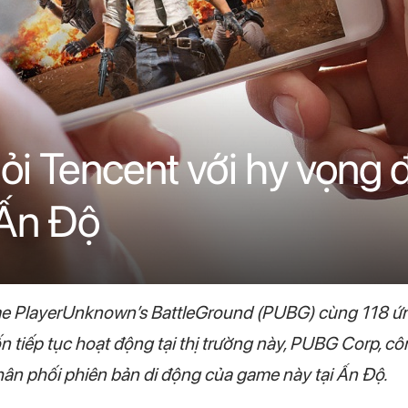
i Tencent với hy vọng đ
 Ấn Độ
e PlayerUnknown’s BattleGround (PUBG) cùng 118 ứn
n tiếp tục hoạt động tại thị trường này, PUBG Corp, cô
hân phối phiên bản di động của game này tại Ấn Độ.