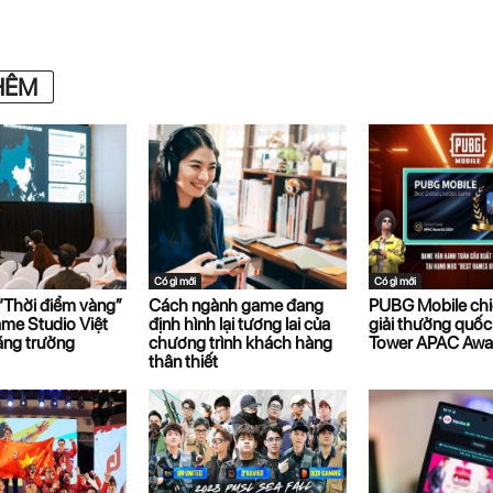
HÊM
Có gì mới
Có gì mới
“Thời điểm vàng”
Cách ngành game đang
PUBG Mobile chi
me Studio Việt
định hình lại tương lai của
giải thưởng quốc
ăng trưởng
chương trình khách hàng
Tower APAC Awa
thân thiết