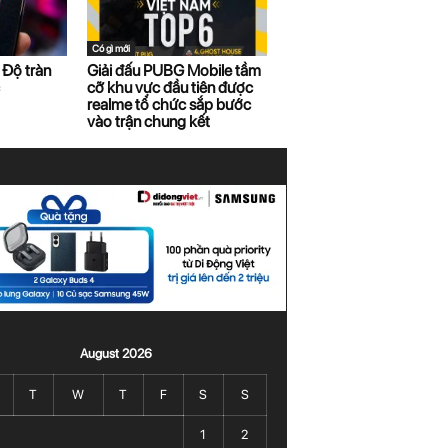
Có gì mới
 Độ tràn
Giải đấu PUBG Mobile tầm
cỡ khu vực đầu tiên được
realme tổ chức sắp bước
vào trận chung kết
August 2026
T
W
T
F
S
S
1
2