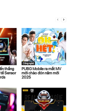
Công nghệ
ến thắng
PUBG Mobile ra mắt MV
 tế Sensor
mới chào đón năm mới
rds
2025