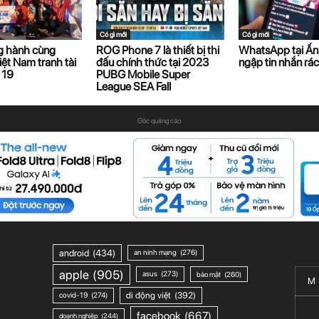
Có gì mới
Có gì mới
 hành cùng
ROG Phone 7 là thiết bị thi
WhatsApp tại Ấn
iệt Nam tranh tài
đấu chính thức tại 2023
ngập tin nhắn rác
 19
PUBG Mobile Super
League SEA Fall
Góc quảng cáo
android
(434)
an ninh mạng
(276)
apple
(905)
asus
(273)
bảo mật
(260)
M
di động việt
(392)
covid-19
(274)
facebook
(667)
doanh nghiệp
(244)