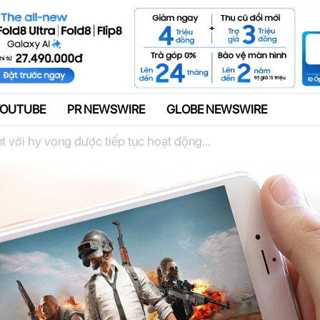
Quảng cáo
YOUTUBE
PR NEWSWIRE
GLOBE NEWSWIRE
 với hy vọng được tiếp tục hoạt động...