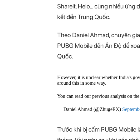
Shareit, Helo… cùng nhiều ứng 
kết đến Trung Quốc.
Theo Daniel Ahmad, chuyên gia 
PUBG Mobile đến Ấn Độ để xoa d
Quốc.
However, it is unclear whether India's g
around this in some way.
You can read our previous analysis on the
— Daniel Ahmad (@ZhugeEX)
Septembe
Trước khi bị cấm PUBG Mobile l
tháng. Vài ngày sau khi các nh