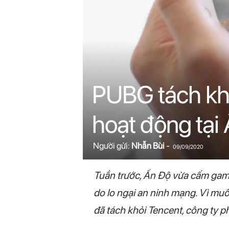
n
i
n
.
PUBG tách khỏ
c
hoạt động tại
o
m
Người gửi:
Nhẫn Bùi
-
09/09/2020
Tuần trước, Ấn Độ vừa cấm gam
do lo ngại an ninh mạng. Vì muố
đã tách khỏi Tencent, công ty p