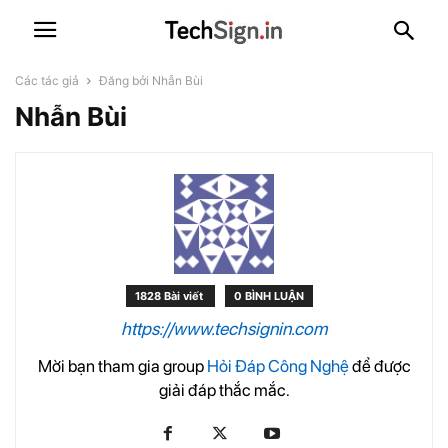
Các tác giả
Đăng bởi Nhẫn Bùi
Nhẫn Bùi
1828 Bài viết
0 BÌNH LUẬN
https://www.techsignin.com
Mời bạn tham gia group
Hỏi Đáp Công Nghệ
để được
giải đáp thắc mắc.