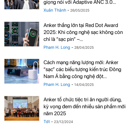
giọng nói với Adaptive ANC 3.0...
Xuân Thành
-
26/05/2025
Anker thắng lớn tại Red Dot Award
2025: Khi công nghệ sạc không còn
chỉ là “sạc pin” –...
Pham H. Long
-
28/04/2025
Cách mạng năng lượng mới: Anker
“sạc” các biểu tượng kiến trúc Đông
Nam Á bằng công nghệ đột...
Pham H. Long
-
14/04/2025
Anker tổ chức tiệc tri ân người dùng,
kỳ vọng đem đến nhiều sản phẩm mới
năm 2025
Tdt
-
23/12/2024