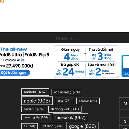
ầu
Góc quảng cáo
android
(434)
an ninh mạng
(276)
apple
(905)
asus
(271)
bảo mật
(260)
M
di động việt
(391)
covid-19
(274)
facebook
(667)
doanh nghiệp
(244)
3
google
(826)
fpt shop
(284)
fpt
(247)