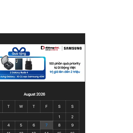
August 2026
T
W
T
F
S
S
1
2
4
5
6
7
8
9