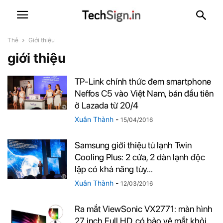
Thẻ
Giới thiệu
giới thiệu
TP-Link chính thức đem smartphone
Neffos C5 vào Việt Nam, bán đầu tiên
ở Lazada từ 20/4
Xuân Thành
-
15/04/2016
Samsung giới thiệu tủ lạnh Twin
Cooling Plus: 2 cửa, 2 dàn lạnh độc
lập có khả năng tùy...
Xuân Thành
-
12/03/2016
Ra mắt ViewSonic VX2771: màn hình
27 inch Full HD, có bảo vệ mắt khỏi