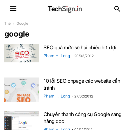
Thẻ
Google
google
SEO quá mức sẽ hại nhiều hơn lợi
Pham H. Long
-
20/03/2012
10 lỗi SEO onpage các website cần
tránh
Pham H. Long
-
27/02/2012
Chuyển thanh công cụ Google sang
hàng dọc
Pham H. Long
-
02/12/2011