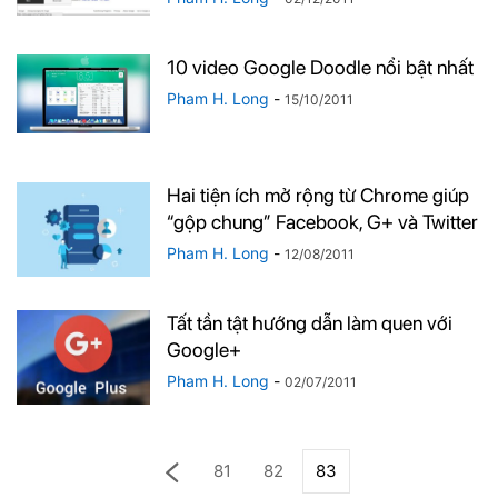
10 video Google Doodle nổi bật nhất
Pham H. Long
-
15/10/2011
Hai tiện ích mở rộng từ Chrome giúp
“gộp chung” Facebook, G+ và Twitter
Pham H. Long
-
12/08/2011
Tất tần tật hướng dẫn làm quen với
Google+
Pham H. Long
-
02/07/2011
81
82
83