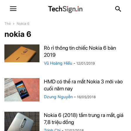
Thẻ
Nokia 6
nokia 6
Rò rỉ thông tin chiếc Nokia 6 bản
2019
Vũ Hoàng Hiếu
-
12/01/2019
HMD có thể ra mắt Nokia 3 mới vào
cuối năm nay
Dzung Nguyễn
-
16/05/2018
Nokia 6 (2018) tầm trung ra mắt, giá
7,8 triệu đồng
Trịnh Chi
-
27/02/2018