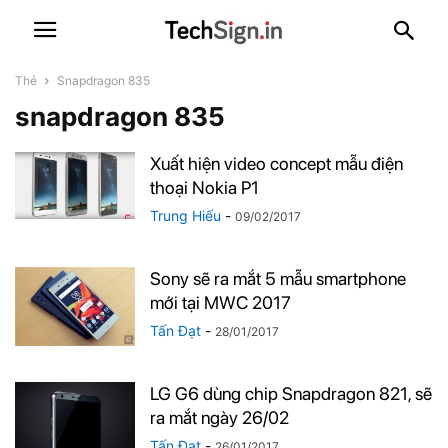
Thẻ
Snapdragon 835
snapdragon 835
Xuất hiện video concept mẫu điện
thoại Nokia P1
Trung Hiếu
-
09/02/2017
Sony sẽ ra mắt 5 mẫu smartphone
mới tại MWC 2017
Tấn Đạt
-
28/01/2017
LG G6 dùng chip Snapdragon 821, sẽ
ra mắt ngày 26/02
Tấn Đạt
-
26/01/2017