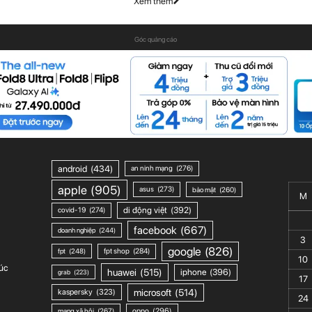
Xem thêm
Góc quảng cáo
android
(434)
an ninh mạng
(276)
apple
(905)
asus
(273)
bảo mật
(260)
M
di động việt
(392)
covid-19
(274)
facebook
(667)
doanh nghiệp
(244)
3
google
(826)
fpt shop
(284)
fpt
(248)
10
úc
huawei
(515)
iphone
(396)
grab
(223)
17
microsoft
(514)
kaspersky
(323)
24
mạng xã hội
(267)
oppo
(296)