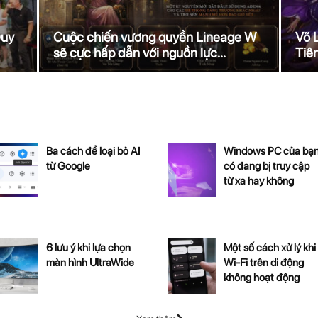
Quy
Cuộc chiến vương quyền Lineage W
Võ 
sẽ cực hấp dẫn với nguồn lực...
Tiên
Ba cách để loại bỏ AI
Windows PC của bạ
từ Google
có đang bị truy cập
từ xa hay không
6 lưu ý khi lựa chọn
Một số cách xử lý khi
màn hình UltraWide
Wi-Fi trên di động
không hoạt động