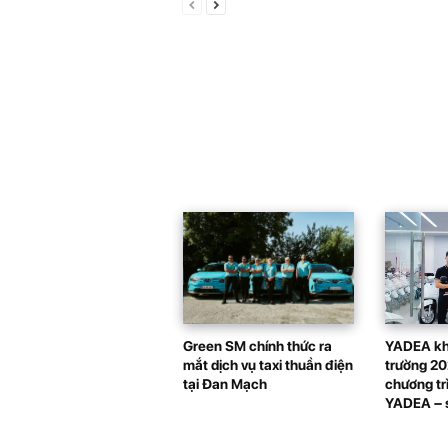
Green SM chính thức ra
YADEA kh
mắt dịch vụ taxi thuần điện
trường 20
tại Đan Mạch
chương tr
YADEA – s