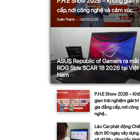
P.H.E Show 2026 – Không gian trải
n
cấp, nơi công nghệ và cảm xúc...
i
-
Xuân Thành
08/08/2026
n
.
c
ASUS Republic of Gamers ra mắt
ROG Strix SCAR 18 2026 tại Việt
o
Nam
m
P.H.E Show 2026 – Kh
gian trải nghiệm giải trí 
gia đẳng cấp, nơi công
nghệ...
Lào Cai phát động Chi
dịch 90 ngày xây dựng
sở dữ liệu, tăng tốc hình.