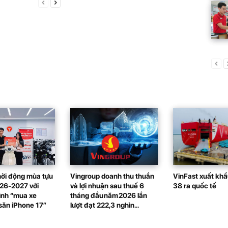
ởi động mùa tựu
Vingroup doanh thu thuần
VinFast xuất khẩu
26-2027 với
và lợi nhuận sau thuế 6
38 ra quốc tế
ình “mua xe
tháng đầu năm 2026 lần
ăn iPhone 17”
lượt đạt 222,3 nghìn...