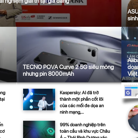
 nghiệm giải trí tại gia đẳng
ASUS
sinh
Alib
TECNO POVA Curve 2 5G siêu mỏng
doan
nhưng pin 8000mAh
Việt.
Kaspersky: AI đã trở
ông
thành một phần cốt lõi
tại
của các mối đe dọa an
ninh mạng,...
99% doanh nghiệp trên
ến
toàn cầu và khu vực Châu
 cơ
Á – Thái Bình Dương xác
..