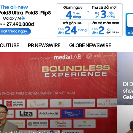
Quảng cáo
YOUTUBE
PR NEWSWIRE
GLOBE NEWSWIRE
Di Đ
sho
Gala