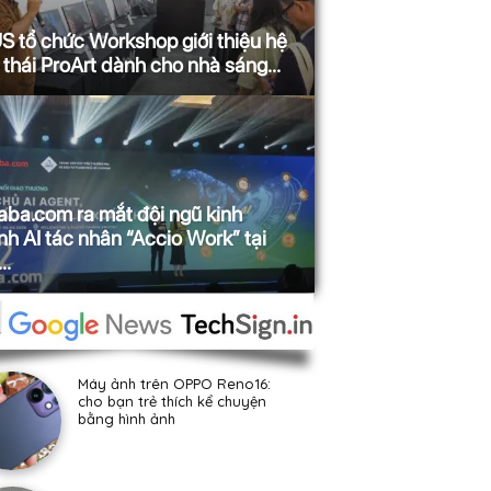
 tổ chức Workshop giới thiệu hệ
 thái ProArt dành cho nhà sáng...
aba.com ra mắt đội ngũ kinh
h AI tác nhân “Accio Work” tại
..
Máy ảnh trên OPPO Reno16:
cho bạn trẻ thích kể chuyện
bằng hình ảnh