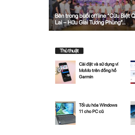
Bên trong buổi offline “Cửu Biệt 
Lai – Hữu Giai Tương Phùng”...
Thủ thuật
Cài đặt và sử dụng ví
MoMo trên đồng hồ
Garmin
Tối ưu hóa Windows
11 cho PC cũ