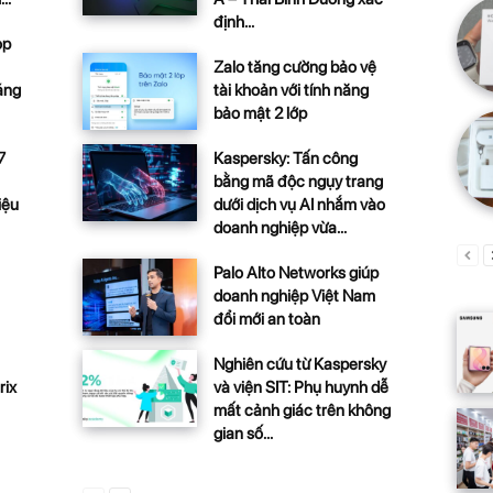
định...
op
Zalo tăng cường bảo vệ
tài khoản với tính năng
áng
bảo mật 2 lớp
Kaspersky: Tấn công
7
bằng mã độc ngụy trang
dưới dịch vụ AI nhắm vào
iệu
doanh nghiệp vừa...
Palo Alto Networks giúp
doanh nghiệp Việt Nam
đổi mới an toàn
Nghiên cứu từ Kaspersky
và viện SIT: Phụ huynh dễ
rix
mất cảnh giác trên không
gian số...