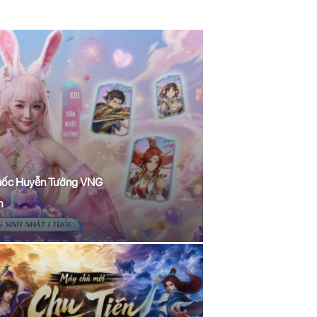
 Quốc Huyễn Tướng VNG
h