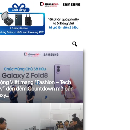
ộng Việt mang “Fashion – Tech
w” đến đêm Countdown mở bán
xy...