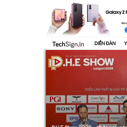
DIỄN ĐÀN
T
e
c
h
S
i
g