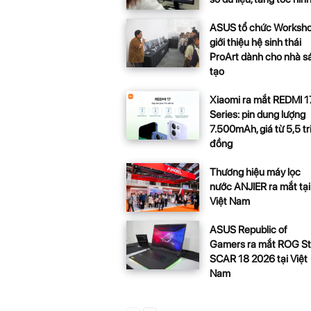
ASUS tổ chức Worksh
giới thiệu hệ sinh thái
ProArt dành cho nhà s
tạo
Xiaomi ra mắt REDMI 1
Series: pin dung lượng
7.500mAh, giá từ 5,5 tr
đồng
Thương hiệu máy lọc
nước ANJIER ra mắt tại
Việt Nam
ASUS Republic of
Gamers ra mắt ROG St
SCAR 18 2026 tại Việt
Nam