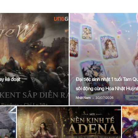
ay kẻ đoạt
Đại tiệc sinh nhật 1 tuổi Tam
sôi động cùng Hoa Nhật Huỳn
-
Nhật Nam
30/07/2026