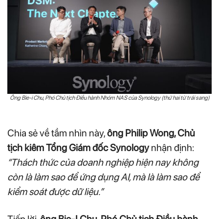
Ông Bie-i Chu, Phó Chủ tịch Điều hành Nhóm NAS của Synology (thứ hai từ trái sang)
Chia sẻ về tầm nhìn này,
ông Philip Wong, Chủ
tịch kiêm Tổng Giám đốc Synology
nhận định:
“Thách thức của doanh nghiệp hiện nay không
còn là làm sao để ứng dụng AI, mà là làm sao để
kiểm soát được dữ liệu.”
Tiếp lời,
ông Bie-I Chu, Phó Chủ tịch Điều hành