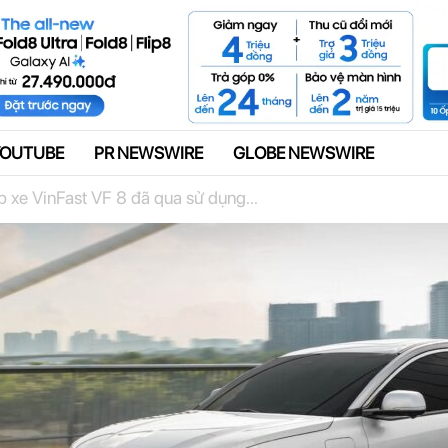
Quảng cáo
YOUTUBE
PR NEWSWIRE
GLOBE NEWSWIRE
 xe VinFast VF 8 đã qua sử dụng...