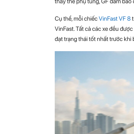
thay thế phụ tùng, GF đảm bảo 
Cụ thể, mỗi chiếc
VinFast VF 8
t
VinFast. Tất cả các xe đều được 
đạt trạng thái tốt nhất trước kh