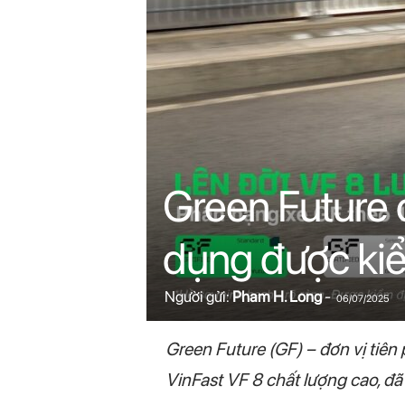
n
i
n
.
c
Green Future 
o
dụng được kiể
m
Người gửi:
Pham H. Long
-
06/07/2025
Green Future (GF) – đơn vị tiê
VinFast VF 8 chất lượng cao, đã 