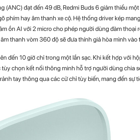
 (ANC) đạt đến 49 dB, Redmi Buds 6 giảm thiểu một 
 gõ phím hay âm thanh xe cộ. Hệ thống driver kép mang
ảm ồn AI với 2 micro cho phép người dùng đàm thoại r
a, âm thanh vòm 360 độ sẽ đưa thính giả hòa mình vào t
n đến 10 giờ chỉ trong một lần sạc. Khi kết hợp với hộ
c tùy chọn kết nối thông minh hỗ trợ người dùng chia s
ảnh tay thông qua các cử chỉ tùy biến, mang đến sự tiệ