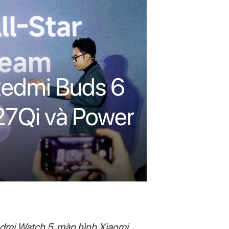
 Redmi Buds 6
A27Qi và Power
edmi Watch 5, màn hình Xiaomi