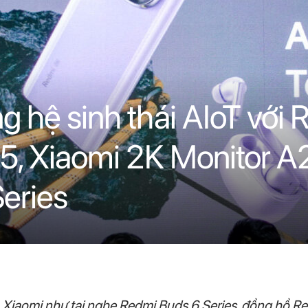
g hệ sinh thái AIoT với
 5, Xiaomi 2K Monitor 
eries
a Xiaomi như tai nghe Redmi Buds 6 Series, đồng hồ R