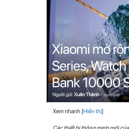
n
i
n
.
Xiaomi mở rộn
c
Series, Watch
o
Bank 10000 S
m
Người gửi:
Xuân Thành
-
10/01/2025
Xem nhanh
[
Hiển thị
]
Các thiết bị thông minh mới củ