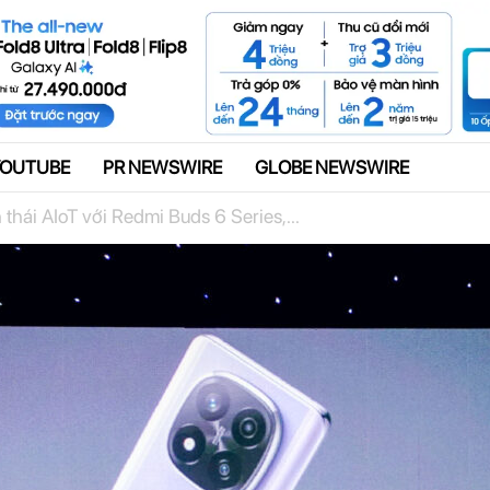
Quảng cáo
YOUTUBE
PR NEWSWIRE
GLOBE NEWSWIRE
thái AIoT với Redmi Buds 6 Series,...