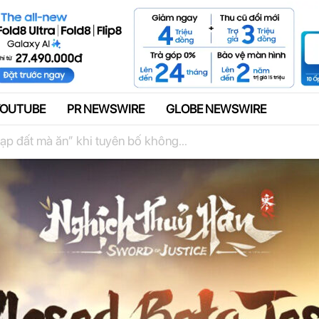
Quảng cáo
YOUTUBE
PR NEWSWIRE
GLOBE NEWSWIRE
p đất mà ăn” khi tuyên bố không...