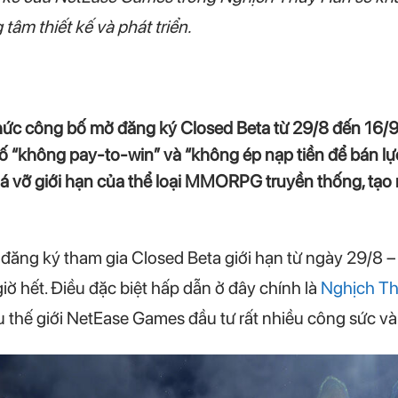
tâm thiết kế và phát triển.
ức công bố mở đăng ký Closed Beta từ 29/8 đến 16/9
“không pay-to-win” và “không ép nạp tiền để bán lực
 vỡ giới hạn của thể loại MMORPG truyền thống, tạo 
đăng ký tham gia Closed Beta giới hạn từ ngày 29/8 –
iờ hết. Điều đặc biệt hấp dẫn ở đây chính là
Nghịch T
 thế giới NetEase Games đầu tư rất nhiều công sức và