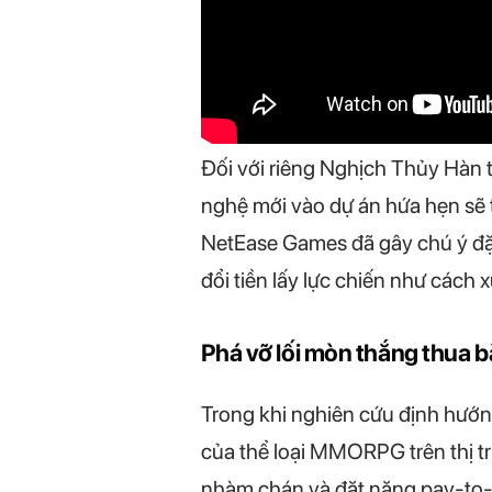
Đối với riêng Nghịch Thủy Hàn 
nghệ mới vào dự án hứa hẹn sẽ 
NetEase Games đã gây chú ý đặc
đổi tiền lấy lực chiến như cách
Phá vỡ lối mòn thắng thua 
Trong khi nghiên cứu định hướ
của thể loại MMORPG trên thị tr
nhàm chán và đặt nặng pay-to-w