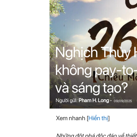
n
i
n
.
Nghịch Thủy H
c
không pay-to-
o
và sáng tạo?
m
Người gửi:
Pham H. Long
-
09/09/2025
Xem nhanh
[
Hiển thị
]
Những đột phá độc đáo về thiết