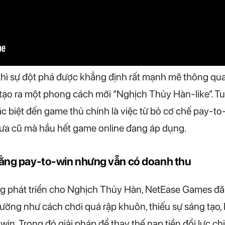
thì sự đột phá được khẳng định rất mạnh mẽ thông qua
tạo ra một phong cách mới “Nghịch Thủy Hàn-like”. T
 biệt đến game thủ chính là việc từ bỏ cơ chế pay-to
 xưa cũ mà hầu hết game online đang áp dụng.
bằng pay-to-win nhưng vẫn có doanh thu
ng phát triển cho Nghịch Thủy Hàn, NetEase Games đã
ường như cách chơi quá rập khuôn, thiếu sự sáng tạo,
in. Trong đó giải pháp để thay thế nạp tiền đổi lực 