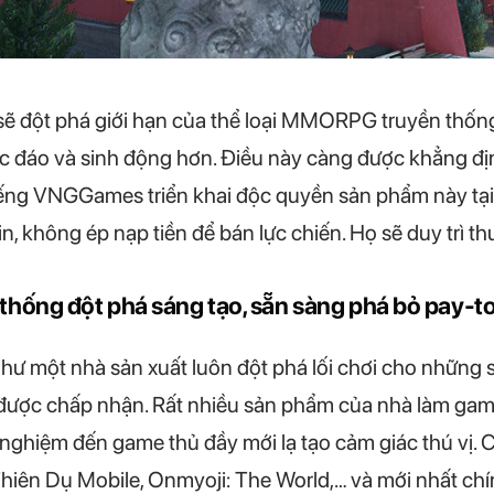
sẽ đột phá giới hạn của thể loại MMORPG truyền thố
c đáo và sinh động hơn. Điều này càng được khẳng đ
ếng VNGGames triển khai độc quyền sản phẩm này tại 
, không ép nạp tiền để bán lực chiến. Họ sẽ duy trì 
hống đột phá sáng tạo, sẵn sàng phá bỏ pay-t
ư một nhà sản xuất luôn đột phá lối chơi cho những 
 được chấp nhận. Rất nhiều sản phẩm của nhà làm game
rải nghiệm đến game thủ đầy mới lạ tạo cảm giác thú vị.
Thiên Dụ Mobile, Onmyoji: The World,… và mới nhất ch