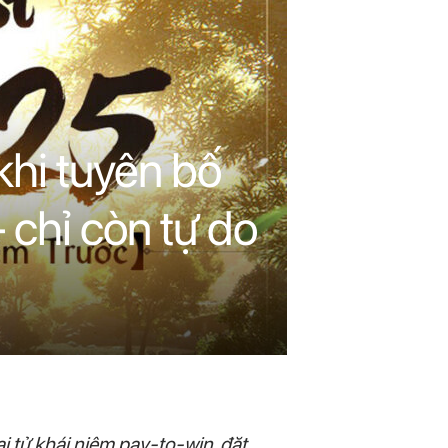
khi tuyên bố
 chỉ còn tự do
 tử khái niệm pay-to-win, đặt