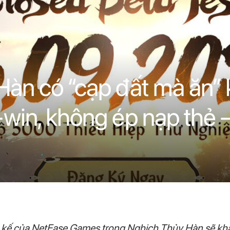
àn có “cạp đất mà ăn” 
win, không ép nạp thẻ –
 kế của NetEase Games trong Nghịch Thủy Hàn sẽ khai