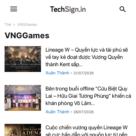
Thẻ
VNGGames
VNGGames
Lineage W – Quyền lực và tài phú sẽ
về tay kẻ đoạt được Vương Quyền
thành Kent sắp...
Xuân Thành
-
31/07/2026
Bên trong buổi offline “Cửu Biệt Quy
Lai – Hữu Giai Tương Phùng” khiến cả
khán phòng Võ Lâm...
Xuân Thành
-
28/07/2026
Cuộc chiến vương quyền Lineage W
sẽ cực hấp dẫn với nguồn lực từ nền