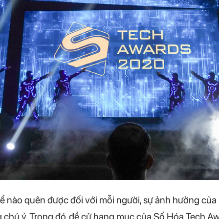
 nào quên được đối với mỗi người, sự ảnh hưởng của
g chú ý. Trong đó, đề cử hạng mục của Số Hóa Tech 