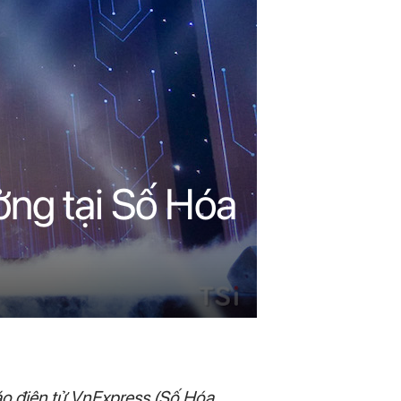
ởng tại Số Hóa
áo điện tử VnExpress (Số Hóa