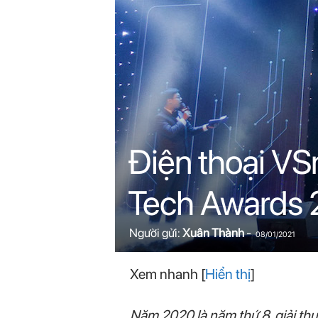
n
i
n
.
c
Điện thoại VS
o
Tech Awards
m
Người gửi:
Xuân Thành
-
08/01/2021
Xem nhanh
[
Hiển thị
]
Năm 2020 là năm thứ 8, giải th