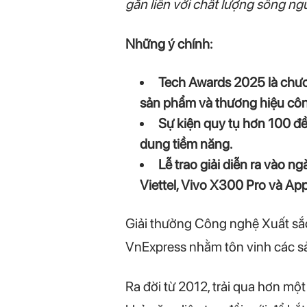
gắn liền với chất lượng sống ngư
Những ý chính:
Tech Awards 2025 là chươn
sản phẩm và thương hiệu công
Sự kiện quy tụ hơn 100 đề 
dung tiềm năng.
Lễ trao giải diễn ra vào 
Viettel, Vivo X300 Pro và A
Giải thưởng Công nghệ Xuất sắc
VnExpress nhằm tôn vinh các sả
Ra đời từ 2012, trải qua hơn một