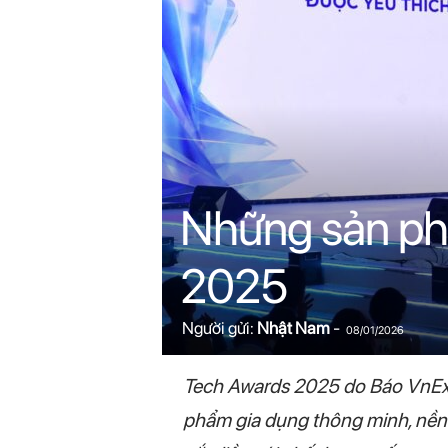
n
i
n
.
c
Những sản ph
o
2025
m
Người gửi:
Nhật Nam
-
08/01/2026
Tech Awards 2025 do Báo VnExp
phẩm gia dụng thông minh, nền 