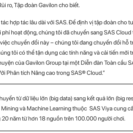
ủi ro, Tập đoàn Gavilon cho biết.
tác hợp tác lâu dài với SAS. Để định vị tập đoàn cho tư
 phí hoạt động, chúng tôi đã chuyển sang SAS Cloud t
n việc chuyển đổi này – chúng tôi đang chuyển đổi hỗ 
ng tôi có thể tận dụng các tính năng và cải tiến mới t
 chuyện của Gavilon Group tại một Diễn đàn Toàn cầu S
Với Phân tích Nâng cao trong SAS® Cloud.”
n từ dữ liệu lớn (big data) sang kết quả lớn (big resu
 Mining và Machine Learning thuộc SAS Viya cung c
ong 20 năm từ hơn 18 nguồn trên 100.000 người chơi.