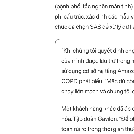
(bệnh phổi tắc nghẽn mãn tính) 
phi cấu trúc, xác định các mẫu v
chức đã chọn SAS để xử lý dữ li
“Khi chúng tôi quyết định ch
của mình được lưu trữ trong m
sử dụng cơ sở hạ tầng Amazon
COPD phát biểu. “Mặc dù còn
chạy liền mạch và chúng tôi đã
Một khách hàng khác đã áp dụ
hóa, Tập đoàn Gavilon. “Để ph
toán rủi ro trong thời gian t