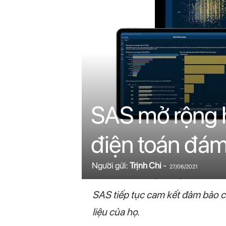
n
i
n
.
c
SAS mở rộng h
o
điện toán đá
m
Người gửi:
Trịnh Chi
-
27/06/2021
SAS tiếp tục cam kết đảm bảo c
liệu của họ.