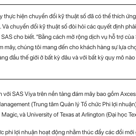
 thực hiện chuyển đổi kỹ thuật số đã có thể thích ứng rấ
Và chuyển đổi kỹ thuật số đòi hỏi các quyết định phải 
a SAS cho biết. “Bằng cách mở rộng dịch vụ hỗ trợ củ
m mây, chúng tôi mang đến cho khách hàng sự lựa ch
hàng đầu thế giới ở bất kỳ đâu và với bất kỳ quy mô n
h với SAS Viya trên nền tảng đám mây bao gồm Axcess
 Management (Trung tâm Quản lý Tổ chức Phi lợi nhuậ
Magic, và University of Texas at Arlington (Đại học Texa
 phi lợi nhuận hoạt động nhằm thúc đẩy các đổi mới 