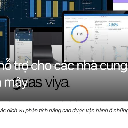
ỗ trợ cho các nhà cung
m mây
ác dịch vụ phân tích nâng cao được vận hành ở những