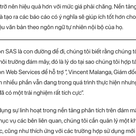
trở nên hiệu quả hơn với mức giá phải chăng. Nền tảng
à tạo ra các báo cáo có ý nghĩa sẽ giúp ích tốt hơn ch
ệu văn bản theo ngôn ngữ tự nhiên nội bộ của họ.
ọn SAS là con đường để đi, chúng tôi biết rằng chúng 
ôi trường đám mây, đó là lý do tại sao chúng tôi hợp t
 Web Services để hỗ trợ ”, Vincent Malanga, Giám đố
 nhiều phần vẫn đang trong quá trình thực hiện nhưn
 có một trải nghiệm rất tích cực”.
ng sự linh hoạt trong nền tảng phân tích trên đám mâ
ục vụ các bên liên quan, chúng tôi cần quản lý một khố
hực, cũng như thích ứng với các trường hợp sử dụng mới 