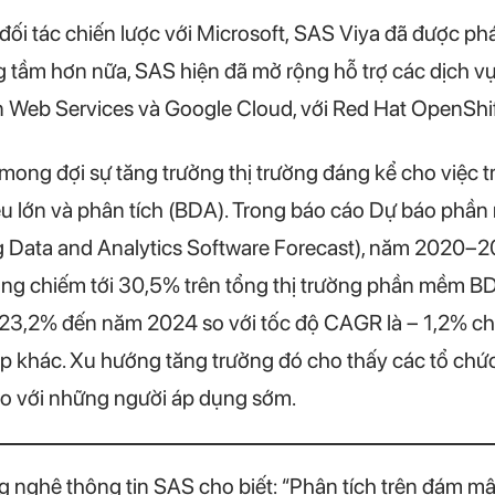
đối tác chiến lược với Microsoft, SAS Viya đã được ph
g tầm hơn nữa, SAS hiện đã mở rộng hỗ trợ các dịch v
Web Services và Google Cloud, với Red Hat OpenShift
mong đợi sự tăng trưởng thị trường đáng kể cho việc t
 lớn và phân tích (BDA). Trong báo cáo Dự báo phần m
ig Data and Analytics Software Forecast), năm 2020–20
ng chiếm tới 30,5% trên tổng thị trường phần mềm B
 23,2% đến năm 2024 so với tốc độ CAGR là – 1,2% ch
p khác. Xu hướng tăng trưởng đó cho thấy các tổ ch
so với những người áp dụng sớm.
 nghệ thông tin SAS cho biết: “Phân tích trên đám m