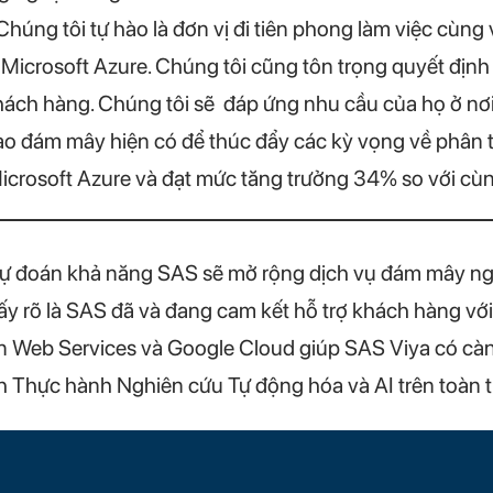
úng tôi tự hào là đơn vị đi tiên phong làm việc cùng 
Microsoft Azure. Chúng tôi cũng tôn trọng quyết định
ch hàng. Chúng tôi sẽ đáp ứng nhu cầu của họ ở nơi h
o đám mây hiện có để thúc đẩy các kỳ vọng về phân t
icrosoft Azure và đạt mức tăng trưởng 34% so với cù
dự đoán khả năng SAS sẽ mở rộng dịch vụ đám mây ngà
thấy rõ là SAS đã và đang cam kết hỗ trợ khách hàng v
 Web Services và Google Cloud giúp SAS Viya có càn
h Thực hành Nghiên cứu Tự động hóa và AI trên toàn thế