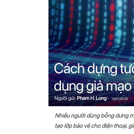
n
i
n
.
c
Cách dựng tườ
o
dụng giả mạo
m
Người gửi:
Pham H. Long
-
15/07/2024
Nhiều người dùng bỗng dưng mất 
tạo lớp bảo vệ cho điện thoại, 