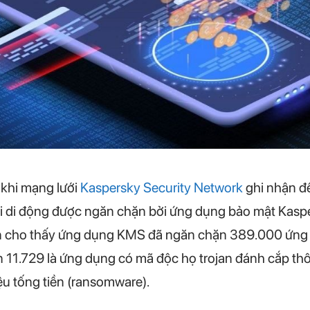
 khi mạng lưới
Kaspersky Security Network
ghi nhận đế
i di động được ngăn chặn bởi ứng dụng bảo mật Kasper
in cho thấy ứng dụng KMS đã ngăn chặn 389.000 ứng dụ
n 11.729 là ứng dụng có mã độc họ trojan đánh cắp thô
ệu tống tiền (ransomware).