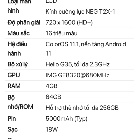
LCD
Loại màn
hình
Kính cường lực NEG T2X-1
Độ phân giải
720 x 1600 (HD+)
Màu sắc
16 triệu màu
Hệ điều
ColorOS 11.1, nền tảng Android
hành
11
Bộ xử lý
Helio G35, tối đa 2.3GHz
GPU
IMG GE8320@680MHz
RAM
4GB
64GB
Bộ
nhớ/ROM
Hỗ trợ thẻ nhớ tối đa 256GB
Pin
5000mAh (Typ)
Sạc
18W