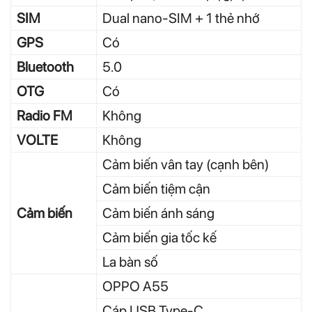
SIM
Dual nano-SIM + 1 thẻ nhớ
GPS
Có
Bluetooth
5.0
OTG
Có
Radio FM
Không
VOLTE
Không
Cảm biến vân tay (cạnh bên)
Cảm biến tiệm cận
Cảm biến
Cảm biến ánh sáng
Cảm biến gia tốc kế
La bàn số
OPPO A55
Cáp USB Type-C