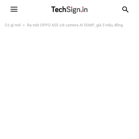
Có gì mới
Ra mắt OPPO A55 với camera AI 50MP, giá 5 triệu đồng