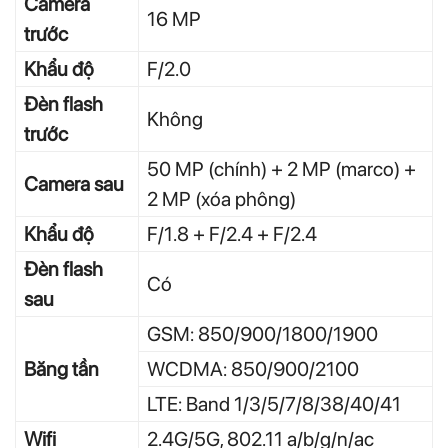
Camera
16 MP
trước
Khẩu độ
F/2.0
Đèn flash
Không
trước
50 MP (chính) + 2 MP (marco) +
Camera sau
2 MP (xóa phông)
Khẩu độ
F/1.8 + F/2.4 + F/2.4
Đèn flash
Có
sau
GSM: 850/900/1800/1900
Băng tần
WCDMA: 850/900/2100
LTE: Band 1/3/5/7/8/38/40/41
Wifi
2.4G/5G, 802.11 a/b/g/n/ac