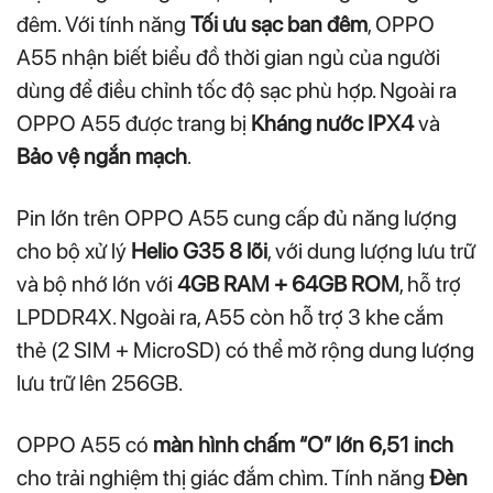
đêm. Với tính năng
Tối ưu sạc ban đêm
, OPPO
A55 nhận biết biểu đồ thời gian ngủ của người
dùng để điều chỉnh tốc độ sạc phù hợp. Ngoài ra
OPPO A55 được trang bị
Kháng nước IPX4
và
Bảo vệ ngắn mạch
.
Pin lớn trên OPPO A55 cung cấp đủ năng lượng
cho bộ xử lý
Helio G35 8 lõi
, với dung lượng lưu trữ
và bộ nhớ lớn với
4GB RAM + 64GB ROM
, hỗ trợ
LPDDR4X. Ngoài ra, A55 còn hỗ trợ 3 khe cắm
thẻ (2 SIM + MicroSD) có thể mở rộng dung lượng
lưu trữ lên 256GB.
OPPO A55 có
màn hình chấm “O” lớn 6,51 inch
cho trải nghiệm thị giác đắm chìm. Tính năng
Đèn