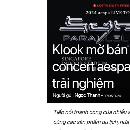
n
i
n
.
Klook mở bán 
c
concert aespa
o
trải nghiệm
m
Người gửi:
Ngọc Thanh
-
17/05/2024
Tiếp nối thành công của nhiều sự
cùng các sản phẩm du lịch, hứa 