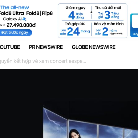
Quảng cáo
YOUTUBE
PR NEWSWIRE
GLOBE NEWSWIRE
uyền kết hợp vé xem concert aespa...