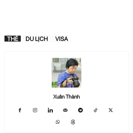
THẺ
DU LỊCH
VISA
Xuân Thành