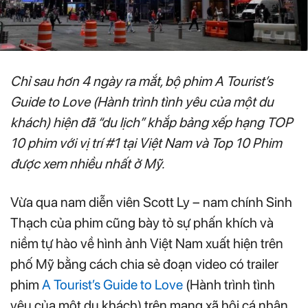
Chỉ sau hơn 4 ngày ra mắt, bộ phim A Tourist’s
Guide to Love (Hành trình tình yêu của một du
khách) hiện đã “du lịch” khắp bảng xếp hạng TOP
10 phim với vị trí #1 tại Việt Nam và Top 10 Phim
được xem nhiều nhất ở Mỹ.
Vừa qua nam diễn viên Scott Ly – nam chính Sinh
Thạch của phim cũng bày tỏ sự phấn khích và
niềm tự hào về hình ảnh Việt Nam xuất hiện trên
phố Mỹ bằng cách chia sẻ đoạn video có trailer
phim
A Tourist’s Guide to Love
(Hành trình tình
yêu của một du khách) trên mạng xã hội cá nhân.