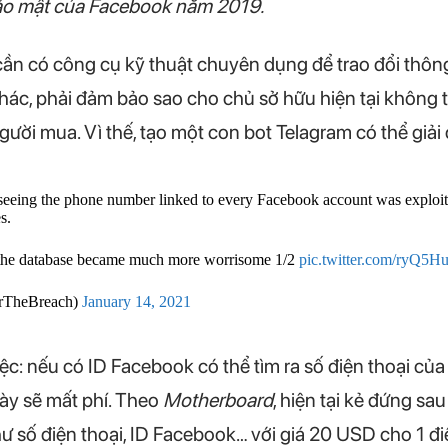
bảo mật của Facebook năm 2019.
, cần có công cụ kỹ thuật chuyên dụng để trao đổi thôn
hác, phải đảm bảo sao cho chủ sở hữu hiện tại không 
gười mua. Vì thế, tạo một con bot Telagram có thể giải 
d seeing the phone number linked to every Facebook account was exploite
s.
y the database became much more worrisome 1/2
pic.twitter.com/ryQ5
erTheBreach)
January 14, 2021
ệc: nếu có ID Facebook có thể tìm ra số điện thoại của
này sẽ mất phí. Theo
Motherboard
, hiện tại kẻ đứng sa
ư số điện thoại, ID Facebook… với giá 20 USD cho 1 đ