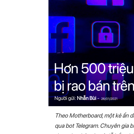
n
i
n
.
c
Hơn 500 triệu
o
bị rao bán trê
m
Người gửi:
Nhẫn Bùi
-
26/01/2021
Theo Motherboard, một kẻ ẩn da
qua bot Telegram. Chuyên gia bảo