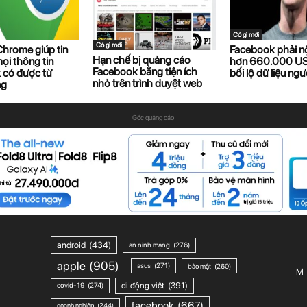
Có gì mới
Có gì mới
hrome giúp tin
Facebook phải n
Hạn chế bị quảng cáo
ọi thông tin
hơn 660.000 US
Facebook bằng tiện ích
 có được từ
bối lộ dữ liệu ng
nhỏ trên trình duyệt web
ng
Góc quảng cáo
android
(434)
an ninh mạng
(276)
apple
(905)
asus
(271)
bảo mật
(260)
M
di động việt
(391)
covid-19
(274)
facebook
(667)
doanh nghiệp
(244)