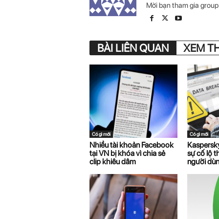
Mời bạn tham gia grou
BÀI LIÊN QUAN
XEM T
Có gì mới
Có gì mới
Nhiều tài khoản Facebook
Kaspersky
tại VN bị khóa vì chia sẻ
sự cố lộ t
clip khiêu dâm
người dù