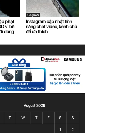
Có gì mới
ộp phạt
Instagram cập nhật tính
D vì bê
năng chat video, kênh chủ
ười dùng
đề ưa thích
August 2026
T
W
T
F
S
S
1
2