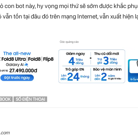
bỏ con bot này, hy vọng mọi thứ sẽ sớm được khắc phục
 vẫn tồn tại đâu đó trên mạng Internet, vẫn xuất hiện lạ
Góc quảng cáo
EBOOK
SỐ ĐIỆN THOẠI
n.com