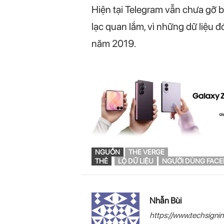
Hiện tại Telegram vẫn chưa gỡ 
lạc quan lắm, vì những dữ liệu đó
năm 2019.
NGUỒN
THE VERGE
THẺ
LỘ DỮ LIỆU
NGƯỜI DÙNG FAC
Nhẫn Bùi
https://www.techsigni