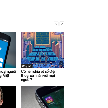
Có gì mới
thoại người
Có nên chia sẻ số điện
i Việt
thoại cá nhân với mọi
người?