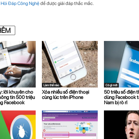
p
Hỏi Đáp Công Nghệ
để được giải đáp thắc mắc.
HÊM
Làm thế nào
Có gì mới
: lời khuyên cho
Xóa nhiều số điện thoại
50 triệu số điện 
hông tin 500 triệu
cùng lúc trên iPhone
dùng Facebook tạ
ng Facebook
Nam bị rò rỉ