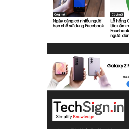
Có gì mới
Có gì mới
Ngày càng có nhiều người
Lỗ hổng C
hạn chế sử dụng Facebook
tặc nắm m
Facebook
người dù