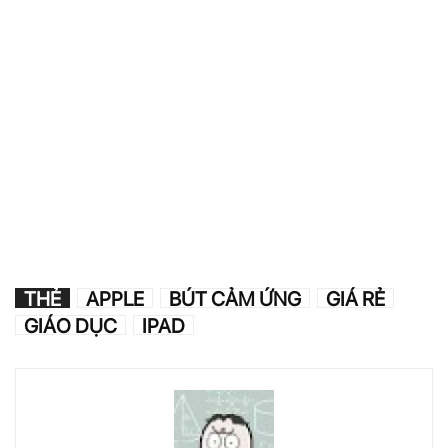
THẺ
APPLE
BÚT CẢM ỨNG
GIÁ RẺ
GIÁO DỤC
IPAD