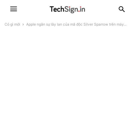
Có gì mới
Apple ngăn sự lây lan của mã độc Silver Sparrow trên máy...