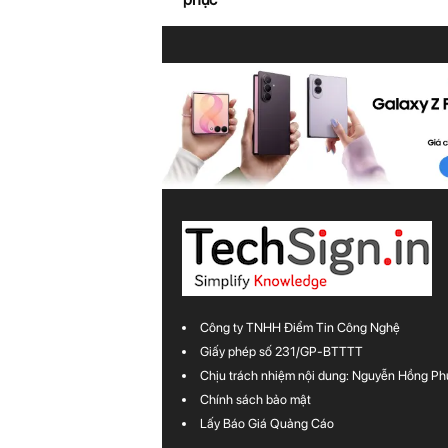
Công ty TNHH Điểm Tin Công Nghệ
Giấy phép số 231/GP-BTTTT
Chịu trách nhiệm nội dung: Nguyễn Hồng Ph
Chính sách bảo mật
Lấy Báo Giá Quảng Cáo