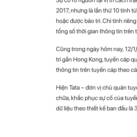
Sự cố rò nguồn tại vị trí cách 
2017, nhưng là lần thứ 10 tính 
hoặc được bảo trì. Chỉ tính riê
tổng số thời gian thông tin trên
Cũng trong ngày hôm nay, 12/1/20
trí gần Hong Kong, tuyến cáp qua
thông tin trên tuyến cáp theo c
Hiện Tata – đơn vị chủ quản tu
chữa, khắc phục sự cố của tuyế
dữ liệu theo thiết kế ban đầu là