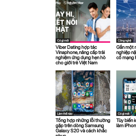
Có gì mới
Công nghệ
Viber Dating hợp tác
Gần một 
Vinaphone, nâng cấp trải
nghiệp nặ
nghiệm ứng dụng hẹn hò
cố mạng 
cho giới trẻ Việt Nam
Làm thế nào
Có gì mới
Tổng hợp những lỗi thường
Tùy biến 
gặp trên dòng Samsung
làm iPhon
Galaxy S20 và cách khắc
phục