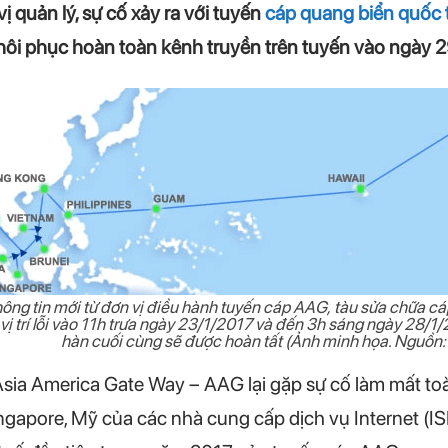
mối hàn cuối
ị quản lý, sự cố xảy ra với tuyến
cáp quang biển quốc
hôi phục hoàn toàn kênh truyền trên tuyến vào ngày 
ông tin mới từ đơn vị điều hành tuyến cáp AAG, tàu sửa chữa cá
vị trí lỗi vào 11h trưa ngày 23/1/2017 và đến 3h sáng ngày 28/1
hàn cuối cùng sẽ được hoàn tất (Ảnh minh họa. Nguồn: 
sia America Gate Way – AAG lại gặp sự cố làm mất to
ngapore, Mỹ của các nhà cung cấp dịch vụ Internet (IS