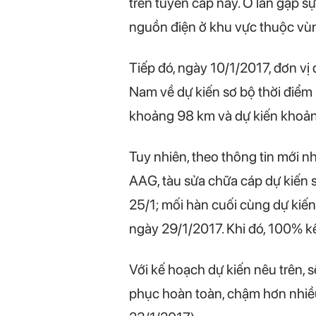
trên tuyến cáp này. Ở lần gặp 
nguồn điện ở khu vực thuộc vùn
Tiếp đó, ngày 10/1/2017, đơn vị
Nam về dự kiến sơ bộ thời điểm 
khoảng 98 km và dự kiến khoảng 
Tuy nhiên, theo thông tin mới n
AAG, tàu sửa chữa cáp dự kiến sẽ
25/1; mối hàn cuối cùng dự kiế
ngày 29/1/2017. Khi đó, 100% k
Với kế hoạch dự kiến nêu trên, 
phục hoàn toàn, chậm hơn nhiề