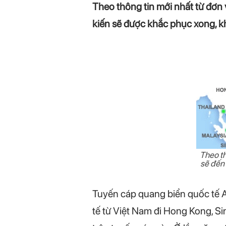
Theo thông tin mới nhất từ đơn v
n
kiến sẽ được khắc phục xong, k
i
n
.
c
o
m
Theo th
sẽ đến 
Tuyến cáp quang biển quốc tế A
tế từ Việt Nam đi Hong Kong, Si