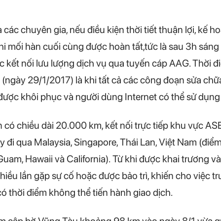
 các chuyên gia, nếu điều kiện thời tiết thuận lợi, kế
khi mối hàn cuối cùng được hoàn tất,tức là sau 3h sán
c kết nối lưu lượng dịch vụ qua tuyến cáp AAG. Thời đ
 (ngày 29/1/2017) là khi tất cả các công đoạn sửa ch
ược khôi phục và người dùng Internet có thể sử dụng 
 có chiều dài 20.000 km, kết nối trực tiếp khu vực A
 đi qua Malaysia, Singapore, Thái Lan, Việt Nam (điểm 
Guam, Hawaii và California). Từ khi được khai trương 
ều lần gặp sự cố hoặc được bảo trì, khiến cho việc tru
có thời điểm không thể tiến hành giao dịch.