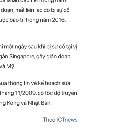
a là lần đầu tiên trong năm
oạn, mất liên lạc do bị sự cố
ược bảo trì trong năm 2016,
 một ngày sau khi bị sự cố tại vị
í gần Singapore, gây gián đoạn
 và Mỹ.
ưa thông tin về kế hoạch sửa
tháng 11/2009, có tốc độ truyền
Hong Kong và Nhật Bản.
Theo
ICTnews