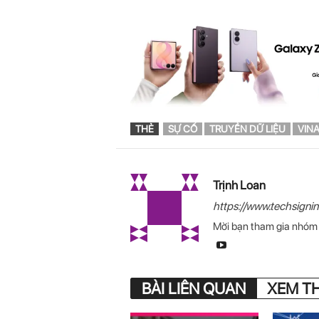
THẺ
SỰ CỐ
TRUYỀN DỮ LIỆU
VIN
Trịnh Loan
https://www.techsigni
Mời bạn tham gia nhó
BÀI LIÊN QUAN
XEM T