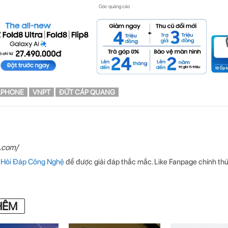
Góc quảng cáo
APHONE
VNPT
ĐỨT CÁP QUANG
n.com/
m
Hỏi Đáp Công Nghệ
để được giải đáp thắc mắc. Like Fanpage chính th
HÊM