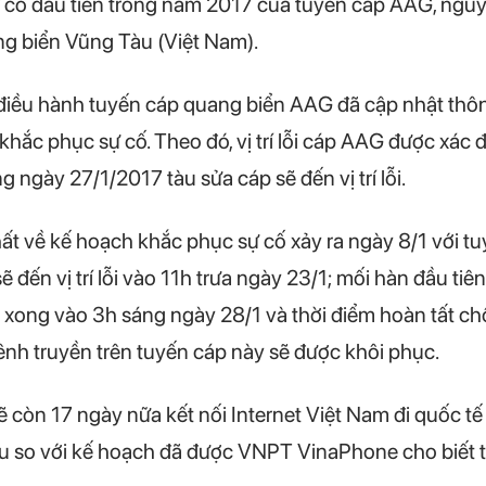
sự cố đầu tiên trong năm 2017 của tuyến cáp AAG, nguy
g biển Vũng Tàu (Việt Nam).
 điều hành tuyến cáp quang biển AAG đã cập nhật thông
khắc phục sự cố. Theo đó, vị trí lỗi cáp AAG được xác
ngày 27/1/2017 tàu sửa cáp sẽ đến vị trí lỗi.
hất về kế hoạch khắc phục sự cố xảy ra ngày 8/1 với t
 đến vị trí lỗi vào 11h trưa ngày 23/1; mối hàn đầu ti
n xong vào 3h sáng ngày 28/1 và thời điểm hoàn tất ch
ênh truyền trên tuyến cáp này sẽ được khôi phục.
sẽ còn 17 ngày nữa kết nối Internet Việt Nam đi quốc t
u so với kế hoạch đã được VNPT VinaPhone cho biết t