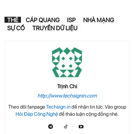
THẺ
CÁP QUANG
ISP
NHÀ MẠNG
SỰ CỐ
TRUYỀN DỮ LIỆU
Trịnh Chi
http://www.techsignin.com
Theo dõi fanpage
Techsign.in
để nhận tin tức. Vào group
Hỏi Đáp Công Nghệ
để thảo luận cộng đồng nhé.