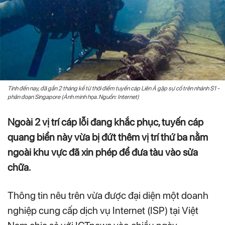
Tính đến nay, đã gần 2 tháng kể từ thời điểm tuyến cáp Liên Á gặp sự cố trên nhánh S1 -
phân đoạn Singapore (Ảnh minh họa. Nguồn: Internet)
Ngoài 2 vị trí cáp lỗi đang khắc phục, tuyến cáp
quang biển này vừa bị đứt thêm vị trí thứ ba nằm
ngoài khu vực đã xin phép để đưa tàu vào sửa
chữa.
Thông tin nêu trên vừa được đại diện một doanh
nghiệp cung cấp dịch vụ Internet (ISP) tại Việt