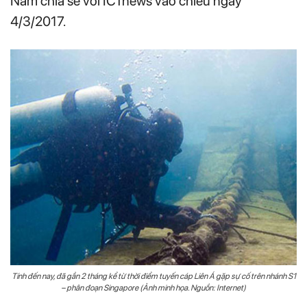
Nam chia sẻ với ICTnews vào chiều ngày
4/3/2017.
Tính đến nay, đã gần 2 tháng kể từ thời điểm tuyến cáp Liên Á gặp sự cố trên nhánh S1
– phân đoạn Singapore (Ảnh minh họa. Nguồn: Internet)